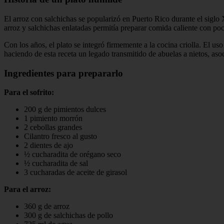
El arroz con salchichas se popularizó en Puerto Rico durante el sigl
arroz y salchichas enlatadas permitía preparar comida caliente con poc
Con los años, el plato se integró firmemente a la cocina criolla. El us
haciendo de esta receta un legado transmitido de abuelas a nietos, aso
Ingredientes para prepararlo
Para el sofrito:
200 g de pimientos dulces
1 pimiento morrón
2 cebollas grandes
Cilantro fresco al gusto
2 dientes de ajo
½ cucharadita de orégano seco
½ cucharadita de sal
3 cucharadas de aceite de girasol
Para el arroz:
360 g de arroz
300 g de salchichas de pollo