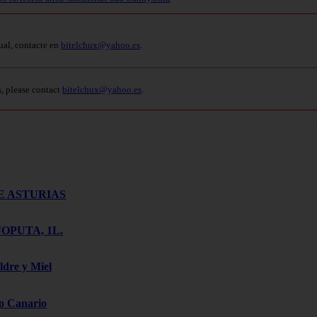
ual, contacte en
bitelchux@yahoo.es
.
s, please contact
bitelchux@yahoo.es
.
E ASTURIAS
OPUTA, 1L.
ldre y Miel
o Canario