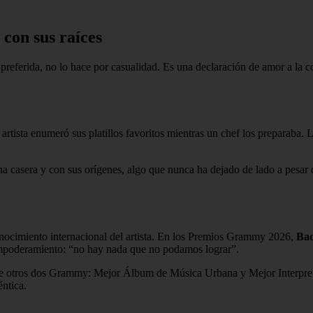
 con sus raíces
eferida, no lo hace por casualidad. Es una declaración de amor a la coc
rtista enumeró sus platillos favoritos mientras un chef los preparaba. 
a casera y con sus orígenes, algo que nunca ha dejado de lado a pesar d
nocimiento internacional del artista. En los Premios Grammy 2026,
Ba
 empoderamiento: “no hay nada que no podamos lograr”.
arse otros dos Grammy: Mejor Álbum de Música Urbana y Mejor Interpret
éntica.