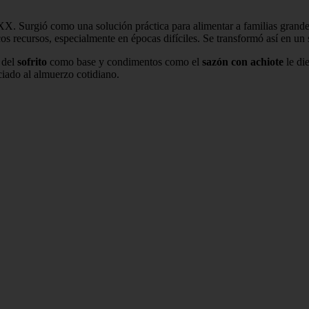
o XX. Surgió como una solución práctica para alimentar a familias gran
os recursos, especialmente en épocas difíciles. Se transformó así en un 
o del
sofrito
como base y condimentos como el
sazón con achiote
le di
ciado al almuerzo cotidiano.