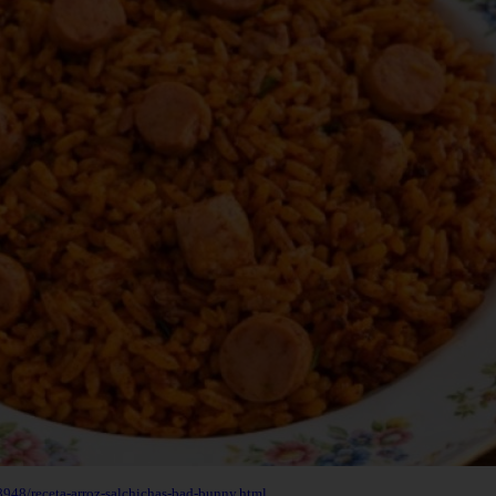
948/receta-arroz-salchichas-bad-bunny.html