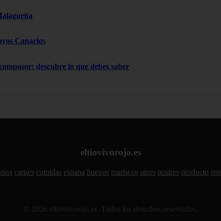
Malagueña
ayos Canarios
 composor: descubre lo que debes saber
eltiovivorojo.es
tina
carnes
comidas
espana
huevos
mariscos
otros
postres
producto
rep
© 2026 eltiovivorojo.es. Todos los derechos reservados.