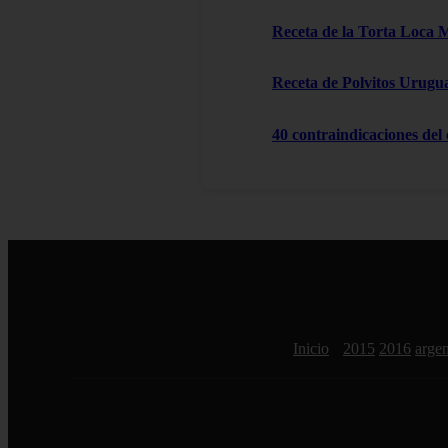
Receta de la Torta Loca 
Receta de Polvitos Urugu
40 contraindicaciones del
Inicio
2015
2016
argen