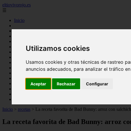
eltiovivorojo.es
☰
Inicio
2015
2016
argentina
Utilizamos cookies
carnes
comidas
espana
Usamos cookies y otras técnicas de rastreo pa
huevos
mariscos
anuncios adecuados, para analizar el tráfico e
otros
postres
producto
Aceptar
Rechazar
Configurar
reposteria
venezuela
verduras
Inicio
>
recetas
>
La receta favorita de Bad Bunny: arroz con salchicha
La receta favorita de Bad Bunny: arroz con