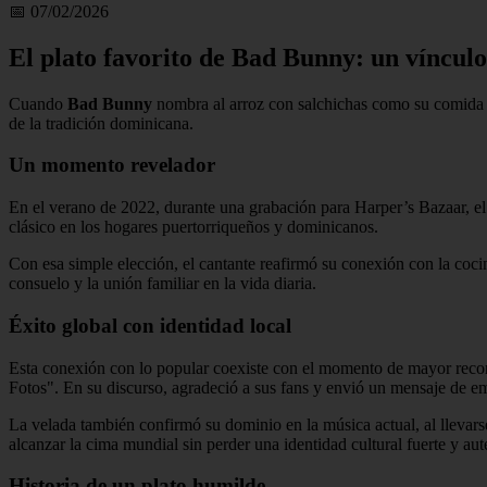
📅 07/02/2026
El plato favorito de Bad Bunny: un vínculo
Cuando
Bad Bunny
nombra al arroz con salchichas como su comida pr
de la tradición dominicana.
Un momento revelador
En el verano de 2022, durante una grabación para Harper’s Bazaar, el a
clásico en los hogares puertorriqueños y dominicanos.
Con esa simple elección, el cantante reafirmó su conexión con la cocin
consuelo y la unión familiar en la vida diaria.
Éxito global con identidad local
Esta conexión con lo popular coexiste con el momento de mayor reco
Fotos". En su discurso, agradeció a sus fans y envió un mensaje de
La velada también confirmó su dominio en la música actual, al llev
alcanzar la cima mundial sin perder una identidad cultural fuerte y aut
Historia de un plato humilde