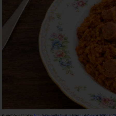
Contenido original en
https://www.esdiario.com/chismografo/recetas/260207/178