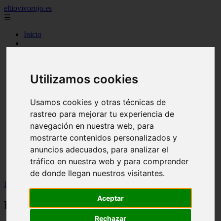
eltiovivorojo.es
☰
Inicio
2015
2016
argentina
Utilizamos cookies
carnes
comidas
espana
Usamos cookies y otras técnicas de
huevos
rastreo para mejorar tu experiencia de
mariscos
otros
navegación en nuestra web, para
postres
mostrarte contenidos personalizados y
producto
anuncios adecuados, para analizar el
reposteria
venezuela
tráfico en nuestra web y para comprender
verduras
de donde llegan nuestros visitantes.
Inicio
>
recetas
>
Pizza frita sin gluten: la receta
Aceptar
Pizza frita sin gluten: la receta
Rechazar