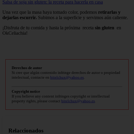
Salsa de soja sin gluten: la receta para hacerla en casa
Una vez que la masa haya tomado color, podemos
retirarlas y
dejarlas escurrir.
Subimos a la superficie y servimos aún caliente.
¡Disfruta de tu comida y hasta la próxima receta
sin gluten
en
OkCeliachia!
Derechos de autor
Si cree que algún contenido infringe derechos de autor o propiedad
intelectual, contacte en
bitelchux@yahoo.es
.
Copyright notice
If you believe any content infringes copyright or intellectual
property rights, please contact
bitelchux@yahoo.es
.
Relaccionados