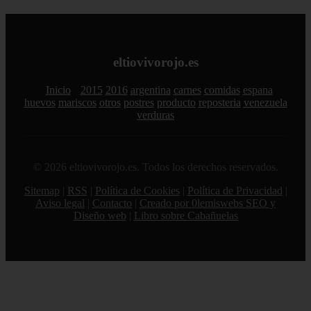
eltiovivorojo.es
Inicio
2015
2016
argentina
carnes
comidas
espana
huevos
mariscos
otros
postres
producto
reposteria
venezuela
verduras
© 2026 eltiovivorojo.es. Todos los derechos reservados.
Sitemap
|
RSS
|
Política de Cookies
|
Política de Privacidad
|
Aviso legal
|
Contacto
|
Creado por 0lemiswebs SEO y
Diseño web
|
Libro sobre Cabañuelas