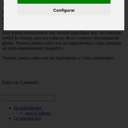
📅 20/05/2025
Configurar
La pizza frita es una receta que, en diferentes variantes, se conoce
prácticamente en todo el centro y sur de España. El más famoso es
quizás el de Nápoles,
relleno de salami y ricotta.
Hoy juntos prepararemos una versión napolitana que, sin embargo,
tendrá la ventaja, para los celíacos, de no contener absolutamente
gluten. Veamos juntos cuáles son los ingredientes y cómo preparar
un plato absolutamente magnífico.
Veamos juntos cuáles son los ingredientes y cómo prepararlos.
Índice de Contenido
los ingredientes
para el relleno
La preparación