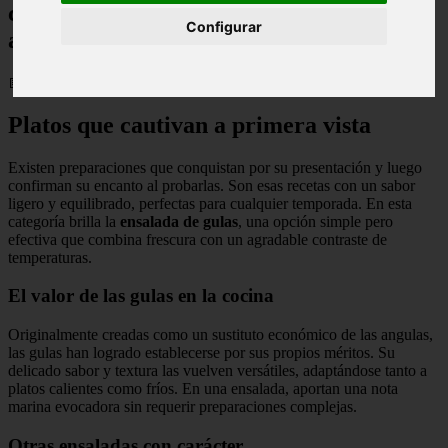
con ese punto marino que siempre
Configurar
apetece
📅 17/02/2026
Platos que cautivan a primera vista
Existen preparaciones que conquistan por su presentación y luego
confirman su encanto al probarlas. Son esas recetas con un sabor
ligero y equilibrado, perfectas para cualquier temporada. En esta
categoría brilla la
ensalada de gulas
, una opción simple pero
efectiva que combina frescura con un agradable contraste de
temperaturas.
El valor de las gulas en la cocina
Originalmente creadas como un sustituto económico de las angulas,
las gulas han logrado establecerse por sus propios méritos. Su
delicado sabor y textura las vuelven versátiles, adaptándose tanto a
platos calientes como fríos. En una ensalada, aportan una nota
marina evocadora sin requerir preparaciones complejas.
Otras ensaladas con carácter