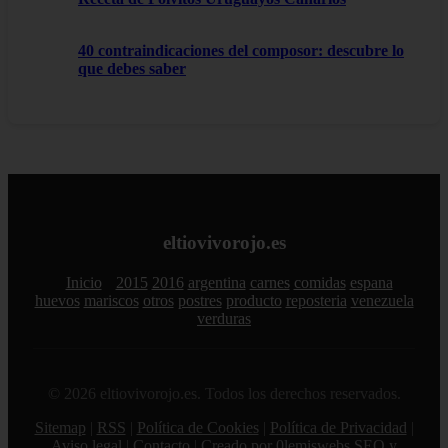
40 contraindicaciones del composor: descubre lo
que debes saber
eltiovivorojo.es
Inicio
2015
2016
argentina
carnes
comidas
espana
huevos
mariscos
otros
postres
producto
reposteria
venezuela
verduras
© 2026 eltiovivorojo.es. Todos los derechos reservados.
Sitemap
|
RSS
|
Política de Cookies
|
Política de Privacidad
|
Aviso legal
|
Contacto
|
Creado por 0lemiswebs SEO y