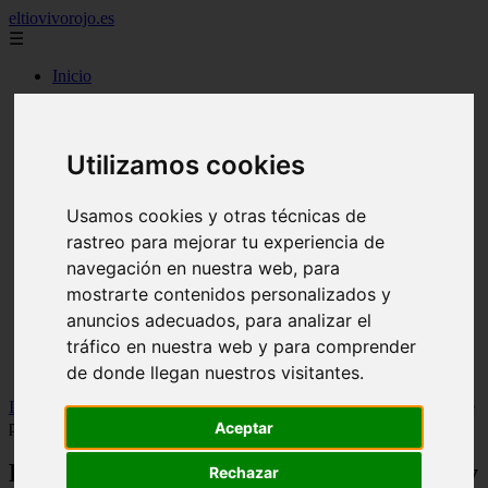
eltiovivorojo.es
☰
Inicio
2015
2016
argentina
Utilizamos cookies
carnes
comidas
espana
Usamos cookies y otras técnicas de
huevos
rastreo para mejorar tu experiencia de
mariscos
navegación en nuestra web, para
otros
postres
mostrarte contenidos personalizados y
producto
anuncios adecuados, para analizar el
reposteria
tráfico en nuestra web y para comprender
venezuela
verduras
de donde llegan nuestros visitantes.
Inicio
>
recetas
>
Ensalada de gulas. Receta fresca, rápida y con ese
punto marino que siempre apetece
Aceptar
Ensalada de gulas. Receta fresca, rápida y
Rechazar