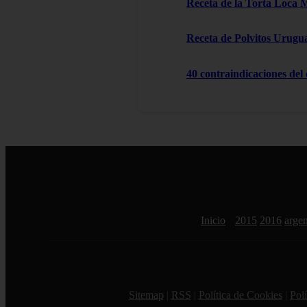
Receta de la Torta Loca 
Receta de Polvitos Urugu
40 contraindicaciones del
Inicio
2015
2016
argen
Sitemap
|
RSS
|
Política de Cookies
|
Polí