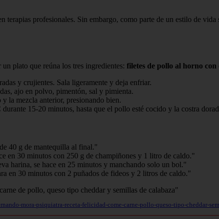
en terapias profesionales. Sin embargo, como parte de un estilo de vida 
un plato que reúna los tres ingredientes:
filetes de pollo al horno co
adas y crujientes. Sala ligeramente y deja enfriar.
adas, ajo en polvo, pimentón, sal y pimienta.
 y la mezcla anterior, presionando bien.
urante 15-20 minutos, hasta que el pollo esté cocido y la costra dorad
e 40 g de mantequilla al final."
e en 30 minutos con 250 g de champiñones y 1 litro de caldo."
leva harina, se hace en 25 minutos y manchando solo un bol."
ra en 30 minutos con 2 puñados de fideos y 2 litros de caldo."
ernando-mora-psiquiatra-receta-felicidad-come-carne-pollo-queso-tipo-cheddar-