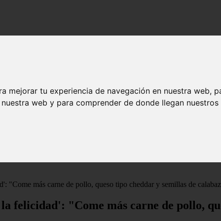
ra mejorar tu experiencia de navegación en nuestra web, p
n nuestra web y para comprender de donde llegan nuestros v
dad': "Come más carne de pollo, queso tipo cheddar y semillas de calaba
 la felicidad': "Come más carne de pollo, qu