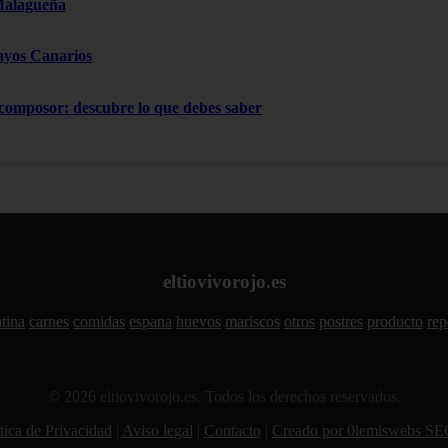
Malagueña
ayos Canarios
 composor: descubre lo que debes saber
eltiovivorojo.es
tina
carnes
comidas
espana
huevos
mariscos
otros
postres
producto
rep
© 2026 eltiovivorojo.es. Todos los derechos reservados.
tica de Privacidad
|
Aviso legal
|
Contacto
|
Creado por 0lemiswebs SE