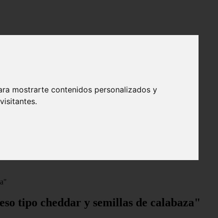
ara mostrarte contenidos personalizados y
isitantes.
za"
eso tipo cheddar y semillas de calabaza"