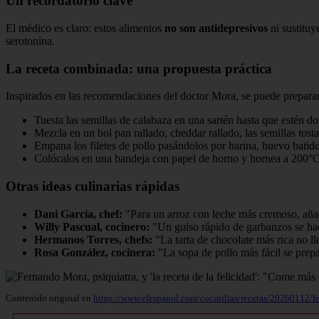
Un recordatorio clave
El médico es claro: estos alimentos
no son antidepresivos
ni sustituy
serotonina.
La receta combinada: una propuesta práctica
Inspirados en las recomendaciones del doctor Mora, se puede preparar 
Tuesta las semillas de calabaza en una sartén hasta que estén dor
Mezcla en un bol pan rallado, cheddar rallado, las semillas tost
Empana los filetes de pollo pasándolos por harina, huevo batido
Colócalos en una bandeja con papel de horno y hornea a 200°C d
Otras ideas culinarias rápidas
Dani García, chef:
"Para un arroz con leche más cremoso, añad
Willy Pascual, cocinero:
"Un guiso rápido de garbanzos se hac
Hermanos Torres, chefs:
"La tarta de chocolate más rica no l
Rosa González, cocinera:
"La sopa de pollo más fácil se prepa
Contenido original en
https://www.elespanol.com/cocinillas/recetas/20260112/f