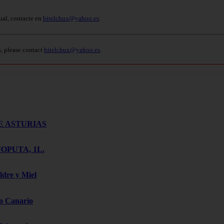
ual, contacte en
bitelchux@yahoo.es
.
s, please contact
bitelchux@yahoo.es
.
E ASTURIAS
OPUTA, 1L.
ldre y Miel
o Canario