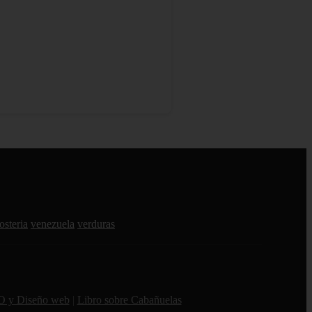
osteria
venezuela
verduras
O y Diseño web
|
Libro sobre Cabañuelas