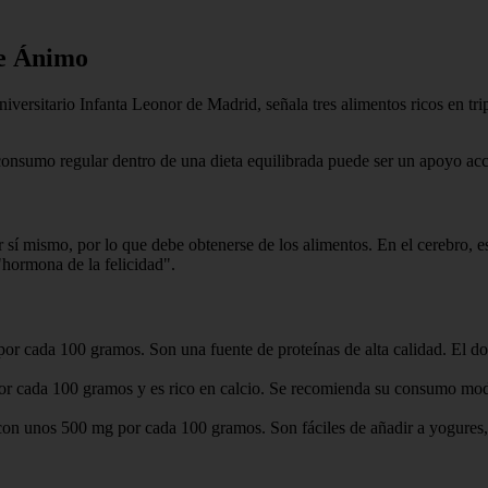
de Ánimo
 Universitario Infanta Leonor de Madrid, señala tres alimentos ricos en t
onsumo regular dentro de una dieta equilibrada puede ser un apoyo acces
sí mismo, por lo que debe obtenerse de los alimentos. En el cerebro, es
"hormona de la felicidad".
r cada 100 gramos. Son una fuente de proteínas de alta calidad. El doct
r cada 100 gramos y es rico en calcio. Se recomienda su consumo mode
con unos 500 mg por cada 100 gramos. Son fáciles de añadir a yogures, 