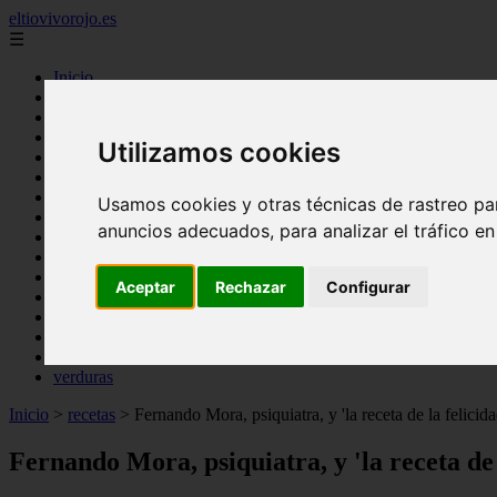
eltiovivorojo.es
☰
Inicio
2015
2016
Utilizamos cookies
argentina
carnes
comidas
Usamos cookies y otras técnicas de rastreo pa
espana
anuncios adecuados, para analizar el tráfico e
huevos
mariscos
otros
Aceptar
Rechazar
Configurar
postres
producto
reposteria
venezuela
verduras
Inicio
>
recetas
>
Fernando Mora, psiquiatra, y 'la receta de la felici
Fernando Mora, psiquiatra, y 'la receta de