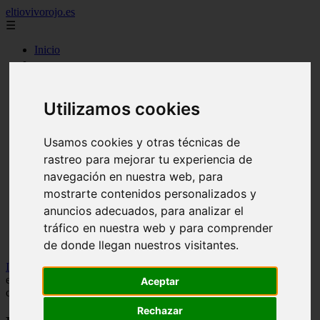
eltiovivorojo.es
☰
Inicio
2015
2016
argentina
Utilizamos cookies
carnes
comidas
espana
Usamos cookies y otras técnicas de
huevos
rastreo para mejorar tu experiencia de
mariscos
navegación en nuestra web, para
otros
postres
mostrarte contenidos personalizados y
producto
anuncios adecuados, para analizar el
reposteria
tráfico en nuestra web y para comprender
venezuela
verduras
de donde llegan nuestros visitantes.
Inicio
>
recetas
>
Boticaria García, experta en nutrición: "El
ejercicio es buenísimo para la salud, pero no es útil ni sano para
Aceptar
compensar excesos”
Rechazar