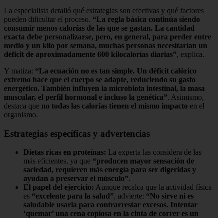
La especialista detalló qué estrategias son efectivas y qué factores
pueden dificultar el proceso.
“La regla básica continúa siendo
consumir menos calorías de las que se gastan. La cantidad
exacta debe personalizarse, pero, en general, para perder entre
medio y un kilo por semana, muchas personas necesitarían un
déficit de aproximadamente 600 kilocalorías diarias”
, explica.
Y matiza:
“La ecuación no es tan simple. Un déficit calórico
extremo hace que el cuerpo se adapte, reduciendo su gasto
energético. También influyen la microbiota intestinal, la masa
muscular, el perfil hormonal e incluso la genética”
. Asimismo,
destaca que
no todas las calorías tienen el mismo impacto
en el
organismo.
Estrategias específicas y advertencias
Dietas ricas en proteínas:
La experta las considera de las
más eficientes, ya que
“producen mayor sensación de
saciedad, requieren más energía para ser digeridas y
ayudan a preservar el músculo”
.
El papel del ejercicio:
Aunque recalca que la actividad física
es
“excelente para la salud”
, advierte:
“No sirve ni es
saludable usarla para contrarrestar excesos. Intentar
‘quemar’ una cena copiosa en la cinta de correr es un