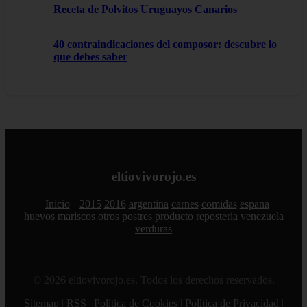
Receta de Polvitos Uruguayos Canarios
40 contraindicaciones del composor: descubre lo
que debes saber
eltiovivorojo.es
Inicio
2015
2016
argentina
carnes
comidas
espana
huevos
mariscos
otros
postres
producto
reposteria
venezuela
verduras
© 2026 eltiovivorojo.es. Todos los derechos reservados.
Sitemap
|
RSS
|
Política de Cookies
|
Política de Privacidad
|