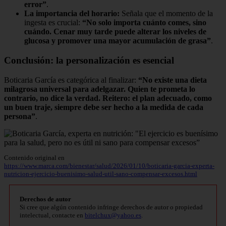
error”
.
La importancia del horario:
Señala que el momento de la
ingesta es crucial:
“No solo importa cuánto comes, sino
cuándo. Cenar muy tarde puede alterar los niveles de
glucosa y promover una mayor acumulación de grasa”
.
Conclusión: la personalización es esencial
Boticaria García es categórica al finalizar:
“No existe una dieta
milagrosa universal para adelgazar. Quien te prometa lo
contrario, no dice la verdad. Reitero: el plan adecuado, como
un buen traje, siempre debe ser hecho a la medida de cada
persona”
.
Contenido original en
https://www.marca.com/bienestar/salud/2026/01/10/boticaria-garcia-experta-
nutricion-ejercicio-buenisimo-salud-util-sano-compensar-excesos.html
Derechos de autor
Si cree que algún contenido infringe derechos de autor o propiedad
intelectual, contacte en
bitelchux@yahoo.es
.