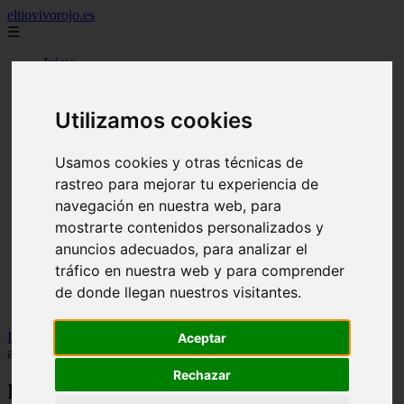
eltiovivorojo.es
☰
Inicio
2015
2016
Utilizamos cookies
argentina
carnes
comidas
Usamos cookies y otras técnicas de
espana
rastreo para mejorar tu experiencia de
huevos
navegación en nuestra web, para
mariscos
otros
mostrarte contenidos personalizados y
postres
anuncios adecuados, para analizar el
producto
tráfico en nuestra web y para comprender
reposteria
venezuela
de donde llegan nuestros visitantes.
verduras
Inicio
>
recetas
>
Receta de una guarnición irresistible: papas
Aceptar
aplastadas al horno
Rechazar
Receta de una guarnición irresistible: