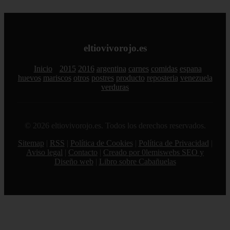
eltiovivorojo.es
Inicio
2015
2016
argentina
carnes
comidas
espana
huevos
mariscos
otros
postres
producto
reposteria
venezuela
verduras
© 2026 eltiovivorojo.es. Todos los derechos reservados.
Sitemap
|
RSS
|
Política de Cookies
|
Política de Privacidad
|
Aviso legal
|
Contacto
|
Creado por 0lemiswebs SEO y
Diseño web
|
Libro sobre Cabañuelas