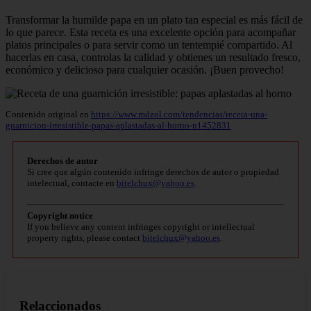
Transformar la humilde papa en un plato tan especial es más fácil de
lo que parece. Esta receta es una excelente opción para acompañar
platos principales o para servir como un tentempié compartido. Al
hacerlas en casa, controlas la calidad y obtienes un resultado fresco,
económico y delicioso para cualquier ocasión. ¡Buen provecho!
Contenido original en
https://www.mdzol.com/tendencias/receta-una-
guarnicion-irresistible-papas-aplastadas-al-horno-n1452831
Derechos de autor
Si cree que algún contenido infringe derechos de autor o propiedad
intelectual, contacte en
bitelchux@yahoo.es
.
Copyright notice
If you believe any content infringes copyright or intellectual
property rights, please contact
bitelchux@yahoo.es
.
Relaccionados