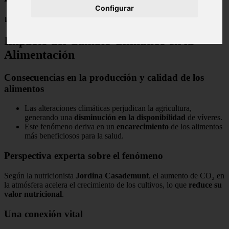
Configurar
📅 09/12/2025
Impacto del Cambio Climático en la
Alimentación
Consecuencias en la producción y calidad de los
alimentos
Las alteraciones climáticas perjudican la agricultura,
generando una
disminución en la disponibilidad
de víveres.
Este fenómeno deriva en un
encarecimiento
de los alimentos
más beneficiosos para la salud.
Perspectiva experta sobre el fenómeno
Según la nutricionista
Jordina Casademunt
, el aumento de CO₂ en
la atmósfera acelera el crecimiento de los cultivos, lo que
reduce su
valor nutricional
.
Una conexión vital