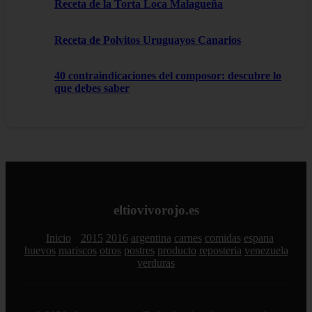
Receta de la Torta Loca Malagueña
Receta de Polvitos Uruguayos Canarios
40 contraindicaciones del composor: descubre lo
que debes saber
eltiovivorojo.es
Inicio
2015
2016
argentina
carnes
comidas
espana
huevos
mariscos
otros
postres
producto
reposteria
venezuela
verduras