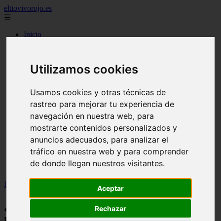
eltiovivorojo.es
☰
Inicio
2015
2016
Utilizamos cookies
argentina
carnes
comidas
Usamos cookies y otras técnicas de
espana
rastreo para mejorar tu experiencia de
huevos
mariscos
navegación en nuestra web, para
otros
mostrarte contenidos personalizados y
postres
anuncios adecuados, para analizar el
producto
reposteria
tráfico en nuestra web y para comprender
venezuela
de donde llegan nuestros visitantes.
verduras
Inicio
>
recetas
>
¿Cómo afecta el cambio climático en la nutrición?
Aceptar
¿Cómo afecta el cambio climático en la
Rechazar
nutrición?