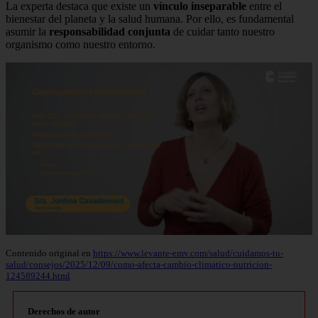
La experta destaca que existe un
vínculo inseparable
entre el
bienestar del planeta y la salud humana. Por ello, es fundamental
asumir la
responsabilidad conjunta
de cuidar tanto nuestro
organismo como nuestro entorno.
Contenido original en
https://www.levante-emv.com/salud/cuidamos-tu-
salud/consejos/2025/12/09/como-afecta-cambio-climatico-nutricion-
124589244.html
Derechos de autor