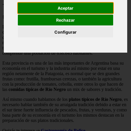
+ RECETAS ✔✔
Aceptar
📅 08/05/2025
Rechazar
La provincia de Río Negro, es una de las 23 provincias que
Configurar
conforman el país, está ubicada hacia el sur del país por lo tanto
comprende como una región patagónica, es una de las provincias
más grandes en territorio ya que ocupa la mitad del sur Argentino,
tiene su capital con el nombre de Viedma y toda la provincia
comprende una población de 638.645 habitantes.
Esta provincia es una de las más importantes de Argentina basa su
economía en el turismo y la industria así mismo por estar en una
región netamente de la Patagonia, es normal que se den grandes
frutas como: frutilla, frambuesas cerezas, o también la agricultura
con la producción de tomates, cebolla, entre otros lo que hacen de
las
comidas típicas de Río Negro
un mix de sabores y tradición.
Así mismo cuando hablamos de los
platos típicos de Río Negro
, es
necesario hablar también de su arraigada tradición debido a estar en
el sur tiene fuerte influencia de pescados, frutas, y verduras, y como
basa parte de su economía en el turismo los mismos destacan en la
preparación de sus platos tradicionales.
Quizás te interese ⇒
Gastronomía de Belice