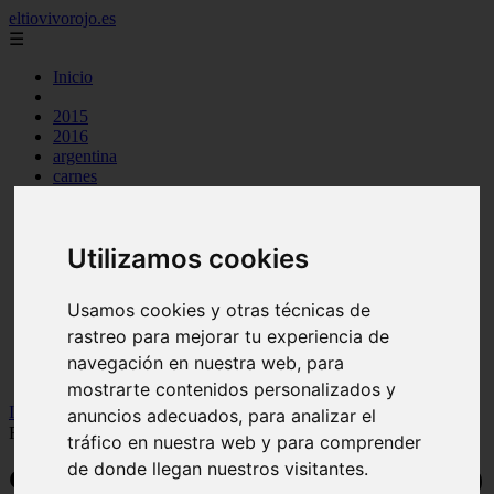
eltiovivorojo.es
☰
Inicio
2015
2016
argentina
carnes
comidas
espana
huevos
Utilizamos cookies
mariscos
otros
postres
Usamos cookies y otras técnicas de
producto
rastreo para mejorar tu experiencia de
reposteria
venezuela
navegación en nuestra web, para
verduras
mostrarte contenidos personalizados y
Inicio
>
recetas
>
Comidas típicas de Río Negro (Argentina) +
anuncios adecuados, para analizar el
RECETAS ✔✔
tráfico en nuestra web y para comprender
de donde llegan nuestros visitantes.
Comidas típicas de Río Negro (Argentina)