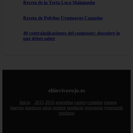
Receta de la Torta Loca Malagueña
Receta de Polvitos Uruguayos Canarios
40 contraindicaciones del composor: descubre lo
que debes saber
eltiovivorojo.es
Inicio
2015
2016
argentina
carnes
comidas
espana
huevos
mariscos
otros
postres
producto
reposteria
venezuela
verduras