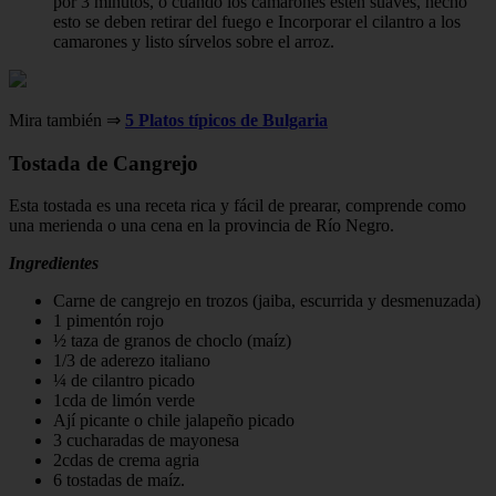
por 3 minutos, o cuando los camarones estén suaves, hecho
esto se deben retirar del fuego e Incorporar el cilantro a los
camarones y listo sírvelos sobre el arroz.
Mira también ⇒
5 Platos típicos de Bulgaria
Tostada de Cangrejo
Esta tostada es una receta rica y fácil de prearar, comprende como
una merienda o una cena en la provincia de Río Negro.
Ingredientes
Carne de cangrejo en trozos (jaiba, escurrida y desmenuzada)
1 pimentón rojo
½ taza de granos de choclo (maíz)
1/3 de aderezo italiano
¼ de cilantro picado
1cda de limón verde
Ají picante o chile jalapeño picado
3 cucharadas de mayonesa
2cdas de crema agria
6 tostadas de maíz.