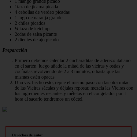
1 mango grande picado
1taza de jícama picada
4 cebollas de verdeo picadas
1 jugo de naranja grande
2 chiles picados
¼ taza de ketchup
2cdas de salsa picante
2 dientes de ajo picado
Preparación
Primero debemos calentar 2 cucharaditas de aderezo italiano
en el sartén, luego añade la mitad de las vieiras y ostias y
cocínalas revolviendo de 2 a 3 minutos, o hasta que las
mismas estén opacas.
Una vez hecho esto, repite el mismo paso con las otra mitad
de las Vieiras sácalas y déjalas reposar, mezcla las Vieiras con
los ingredientes restantes y mételos en el congelador por 1
hora al sacarlo tendremos un cóctel.
Derechos de autor