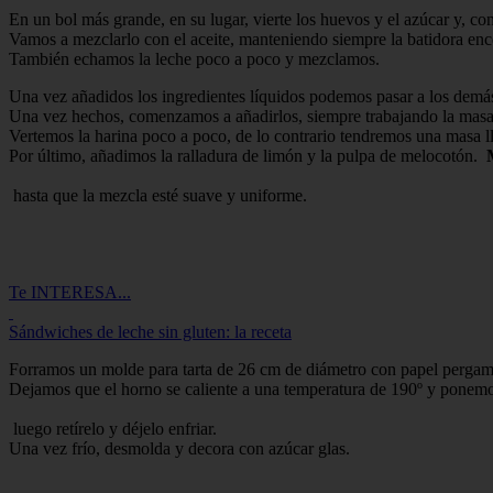
En un bol más grande, en su lugar, vierte los huevos y el azúcar y, c
Vamos a mezclarlo con el aceite, manteniendo siempre la batidora enc
También echamos la leche poco a poco y mezclamos.
Una vez añadidos los ingredientes líquidos podemos pasar a los demás,
Una vez hechos, comenzamos a añadirlos, siempre trabajando la masa 
Vertemos la harina poco a poco, de lo contrario tendremos una masa l
Por último, añadimos la ralladura de limón y la pulpa de melocotón.
M
hasta que la mezcla esté suave y uniforme.
Te INTERESA...
Sándwiches de leche sin gluten: la receta
Forramos un molde para tarta de 26 cm de diámetro con papel pergami
Dejamos que el horno se caliente a una temperatura de 190º y ponemos
luego retírelo y déjelo enfriar.
Una vez frío, desmolda y decora con azúcar glas.