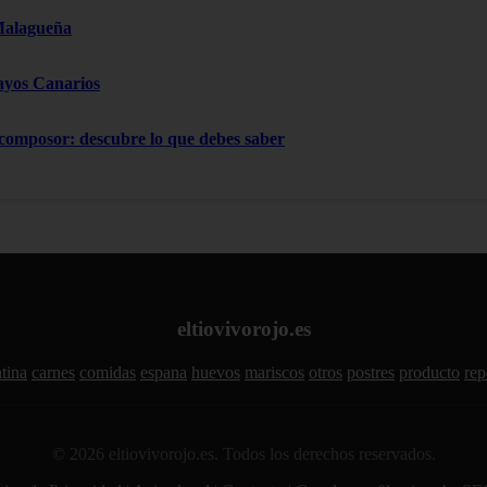
Malagueña
ayos Canarios
 composor: descubre lo que debes saber
eltiovivorojo.es
tina
carnes
comidas
espana
huevos
mariscos
otros
postres
producto
rep
© 2026 eltiovivorojo.es. Todos los derechos reservados.