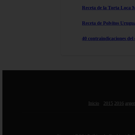
Receta de la Torta Loca 
Receta de Polvitos Urugu
40 contraindicaciones del
Inicio
2015
2016
argen