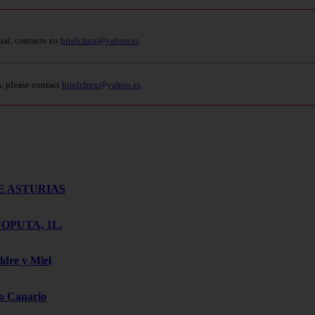
ual, contacte en
bitelchux@yahoo.es
.
s, please contact
bitelchux@yahoo.es
.
E ASTURIAS
OPUTA, 1L.
ldre y Miel
o Canario