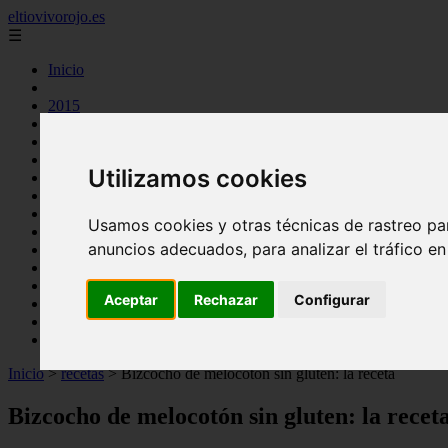
eltiovivorojo.es
☰
Inicio
2015
2016
argentina
carnes
Utilizamos cookies
comidas
espana
huevos
Usamos cookies y otras técnicas de rastreo pa
mariscos
anuncios adecuados, para analizar el tráfico e
otros
postres
producto
Aceptar
Rechazar
Configurar
reposteria
venezuela
verduras
Inicio
>
recetas
>
Bizcocho de melocotón sin gluten: la receta
Bizcocho de melocotón sin gluten: la recet