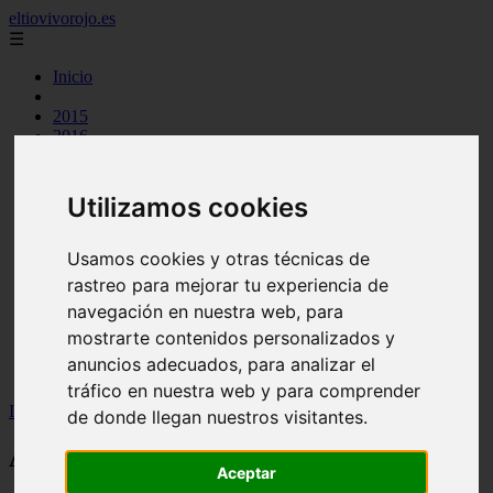
eltiovivorojo.es
☰
Inicio
2015
2016
argentina
carnes
comidas
Utilizamos cookies
espana
huevos
mariscos
Usamos cookies y otras técnicas de
otros
rastreo para mejorar tu experiencia de
postres
navegación en nuestra web, para
producto
reposteria
mostrarte contenidos personalizados y
venezuela
anuncios adecuados, para analizar el
verduras
tráfico en nuestra web y para comprender
Inicio
>
recetas
>
Arrollado primavera
de donde llegan nuestros visitantes.
Arrollado primavera
Aceptar