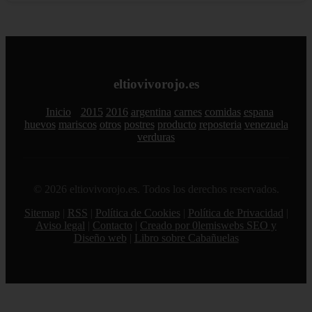
eltiovivorojo.es
Inicio
2015
2016
argentina
carnes
comidas
espana
huevos
mariscos
otros
postres
producto
reposteria
venezuela
verduras
© 2026 eltiovivorojo.es. Todos los derechos reservados.
Sitemap
|
RSS
|
Política de Cookies
|
Política de Privacidad
|
Aviso legal
|
Contacto
|
Creado por 0lemiswebs SEO y
Diseño web
|
Libro sobre Cabañuelas