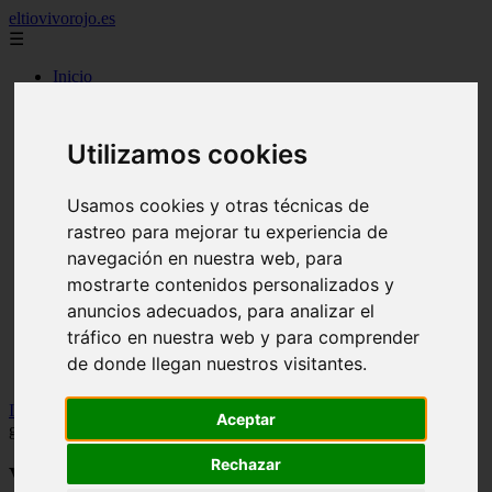
eltiovivorojo.es
☰
Inicio
2015
2016
Utilizamos cookies
argentina
carnes
comidas
Usamos cookies y otras técnicas de
espana
rastreo para mejorar tu experiencia de
huevos
mariscos
navegación en nuestra web, para
otros
mostrarte contenidos personalizados y
postres
anuncios adecuados, para analizar el
producto
reposteria
tráfico en nuestra web y para comprender
venezuela
de donde llegan nuestros visitantes.
verduras
Inicio
>
yt-nutricion
>
Video Cena ligera para dormir mejor: una
Aceptar
guía práctica
Rechazar
Video Cena ligera para dormir mejor: