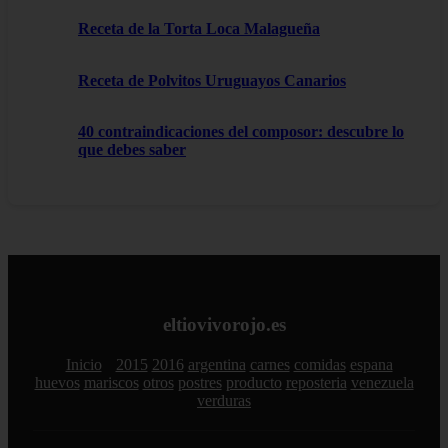
Receta de la Torta Loca Malagueña
Receta de Polvitos Uruguayos Canarios
40 contraindicaciones del composor: descubre lo
que debes saber
eltiovivorojo.es
Inicio
2015
2016
argentina
carnes
comidas
espana
huevos
mariscos
otros
postres
producto
reposteria
venezuela
verduras