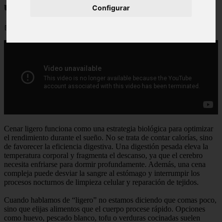
una guía práctica
Configurar
📅 09/03/2026
Cenar ligero funciona como una estrategia biológica para optimizar
el rendimiento durante el sueño. No se trata de contar calorías, sino
de favorecer la eficiencia digestiva. Una digestión pesada eleva la
temperatura corporal y fragmenta el descanso, ya que el cerebro
necesita enfriarse para dormir profundamente. Además, una cena
compleja puede desviar la sangre al estómago y interrumpir los
procesos nocturnos de limpieza celular y reparación de tejidos.
Cuando hablamos de “ligero” no estamos diciendo que comas poco,
sino que elijas alimentos que el cuerpo procese rápido. Opciones
como huevo, pescado blanco, tofu o verduras cocinadas suelen