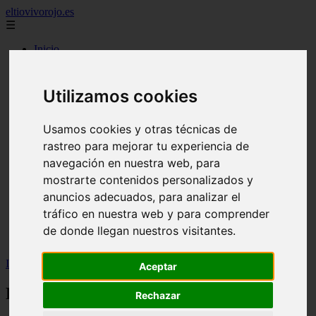
eltiovivorojo.es
☰
Inicio
2015
2016
Utilizamos cookies
argentina
carnes
comidas
Usamos cookies y otras técnicas de
espana
rastreo para mejorar tu experiencia de
huevos
navegación en nuestra web, para
mariscos
otros
mostrarte contenidos personalizados y
postres
anuncios adecuados, para analizar el
producto
tráfico en nuestra web y para comprender
reposteria
venezuela
de donde llegan nuestros visitantes.
verduras
Inicio
>
recetas
>
RiojaLibre
Aceptar
RiojaLibre
Rechazar