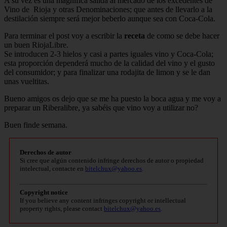
A su vez es una magnífica salida al mercado de los excedentes de
Vino de Rioja y otras Denominaciones; que antes de llevarlo a la
destilación siempre será mejor beberlo aunque sea con Coca-Cola.
Para terminar el post voy a escribir la
receta
de como se debe hacer
un buen RiojaLibre.
Se introducen 2-3 hielos y casi a partes iguales vino y Coca-Cola;
esta proporción dependerá mucho de la calidad del vino y el gusto
del consumidor; y para finalizar una rodajita de limon y se le dan
unas vueltitas.
Bueno amigos os dejo que se me ha puesto la boca agua y me voy a
preparar un Riberalibre, ya sabéis que vino voy a utilizar no?
Buen finde semana.
Derechos de autor
Si cree que algún contenido infringe derechos de autor o propiedad
intelectual, contacte en
bitelchux@yahoo.es
.
Copyright notice
If you believe any content infringes copyright or intellectual
property rights, please contact
bitelchux@yahoo.es
.