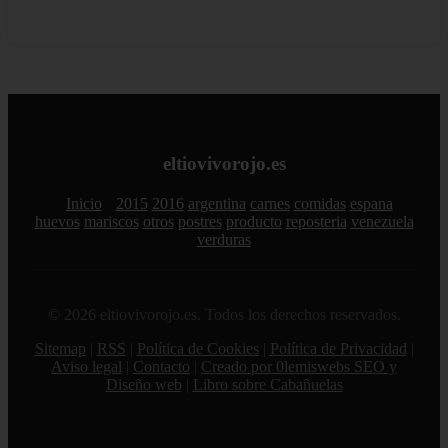
eltiovivorojo.es
Inicio
2015
2016
argentina
carnes
comidas
espana
huevos
mariscos
otros
postres
producto
reposteria
venezuela
verduras
© 2026 eltiovivorojo.es. Todos los derechos reservados.
Sitemap
|
RSS
|
Política de Cookies
|
Política de Privacidad
|
Aviso legal
|
Contacto
|
Creado por 0lemiswebs SEO y
Diseño web
|
Libro sobre Cabañuelas