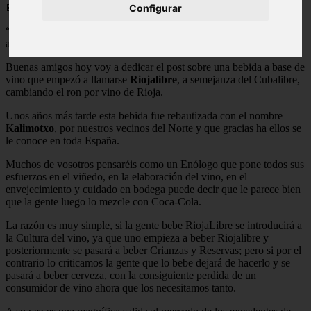
📅 08/05/2025
Configurar
“Al final, lo que importa no son los años de vida, sino la vida de los
años” Abraham Lincoln
Buenas amigos hoy voy a dedicar el post sobre una bebida a base de
vino que empezó a llamarse
Riojalibre
, a semejanza del Cubalibre,
cambiando el ron por vino de Rioja.
Unos años más tarde esta bebida fue rebautizada con el nombre
Kalimotxo
, por nuestros vecinos del Norte y que gracias ha ellos se
le conoce en toda España.
Muchos de vosotros pensaréis como un Enólogo que pone todos sus
esfuerzos en el viñedo, en la elaboración del vino, en el
envejecimiento y cuidado en bodega puede decir que le parece bien
que la gente luego lo mezcle con Coca-Cola.
La razón es muy simple, si la gente bebe RiojaLibre se introducirá a
la Cultura del vino, ya que uno empieza a beber Riojalibre y
posteriormente se pasará a beber Crianzas y Reservas; pero si por el
contrario lo criticamos la gente que lo bebe dejará de hacerlo y se
pasará a beber cerveza, con la consiguiente perdida de un
consumidor de vino ahora que los necesitamos tanto.