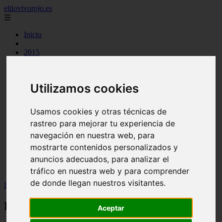
eltiovivorojo.es
☰
Inicio
2015
2016
argentina
carnes
Utilizamos cookies
comidas
espana
huevos
Usamos cookies y otras técnicas de
mariscos
rastreo para mejorar tu experiencia de
otros
postres
navegación en nuestra web, para
producto
mostrarte contenidos personalizados y
reposteria
anuncios adecuados, para analizar el
venezuela
verduras
tráfico en nuestra web y para comprender
de donde llegan nuestros visitantes.
Inicio
>
recetas
>
Recetas Cookeo: Crema de Pollo
Recetas Cookeo: Crema de Pollo
Aceptar