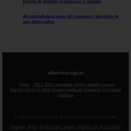
Receta de Polvitos Uruguayos Canarios
40 contraindicaciones del composor: descubre lo
que debes saber
eltiovivorojo.es
Inicio
2015
2016
argentina
carnes
comidas
espana
huevos
mariscos
otros
postres
producto
reposteria
venezuela
verduras
© 2026 eltiovivorojo.es. Todos los derechos reservados.
Sitemap
|
RSS
|
Política de Cookies
|
Política de Privacidad
|