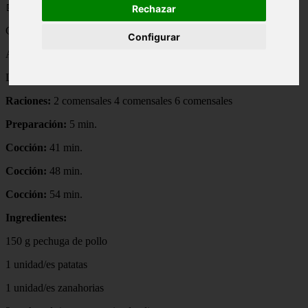
📅 12/05/2025
Rechazar
Crema de Pollo
Configurar
Autor:
La taza de loza
Raciones:
2 comensales 4 comensales 6 comensales
Preparación:
5 min.
Cocción:
41 min.
Cocción:
48 min.
Cocción:
54 min.
Ingredientes:
150 g pechuga de pollo
1 unidad/es patatas
1 unidad/es zanahorias