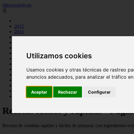
eltiovivorojo.es
☰
2015
2016
argentina
carnes
comidas
espana
Utilizamos cookies
huevos
mariscos
Usamos cookies y otras técnicas de rastreo pa
otros
postres
anuncios adecuados, para analizar el tráfico e
producto
reposteria
venezuela
Aceptar
Rechazar
Configurar
verduras
Recetas faciles y rápidas - Pági
Recetas de comidas rapidas y fáciles de preparar, con ingredientes ec