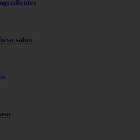
ingredientes
ás su sabor
es
casa