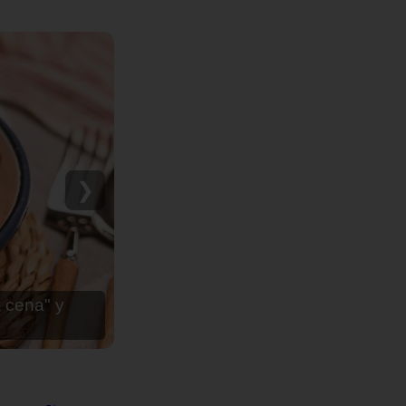
❯
a cena" y