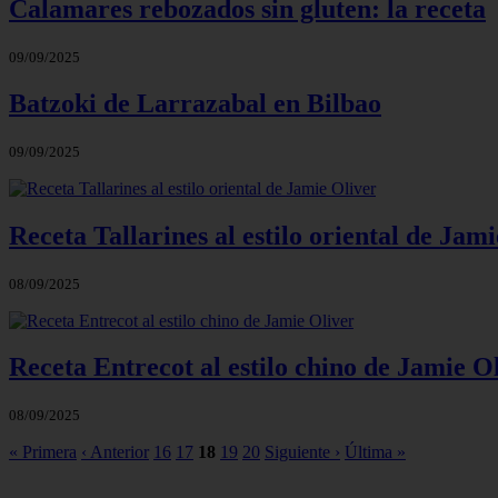
Calamares rebozados sin gluten: la receta
09/09/2025
Batzoki de Larrazabal en Bilbao
09/09/2025
Receta Tallarines al estilo oriental de Jam
08/09/2025
Receta Entrecot al estilo chino de Jamie O
08/09/2025
« Primera
‹ Anterior
16
17
18
19
20
Siguiente ›
Última »