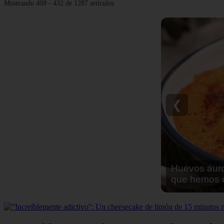
Mostrando 409 - 432 de 1287 artículos
❮
Huevos auror
que hemos c