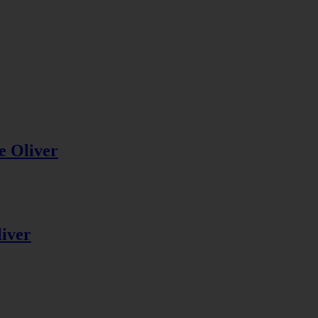
ie Oliver
liver