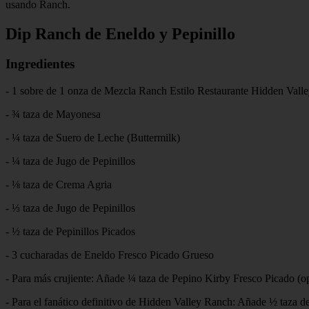
usando Ranch.
Dip Ranch de Eneldo y Pepinillo
Ingredientes
- 1 sobre de 1 onza de Mezcla Ranch Estilo Restaurante Hidden Vall
- ¾ taza de Mayonesa
- ¼ taza de Suero de Leche (Buttermilk)
- ¼ taza de Jugo de Pepinillos
- ⅛ taza de Crema Agria
- ⅓ taza de Jugo de Pepinillos
- ½ taza de Pepinillos Picados
- 3 cucharadas de Eneldo Fresco Picado Grueso
- Para más crujiente: Añade ¼ taza de Pepino Kirby Fresco Picado (o
- Para el fanático definitivo de Hidden Valley Ranch: Añade ½ taza 