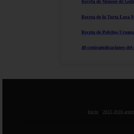
Receta de Mousse de Gofi
Receta de la Torta Loca 
Receta de Polvitos Urugu
40 contraindicaciones del
Inicio
2015
2016
argen