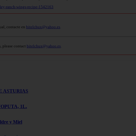
alley-ranch-wings-recipe-1542163
ual, contacte en
bitelchux@yahoo.es
.
s, please contact
bitelchux@yahoo.es
.
E ASTURIAS
OPUTA, 1L.
ldre y Miel