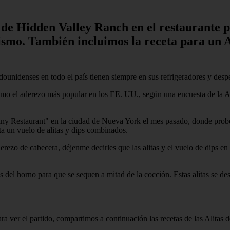
ips de Hidden Valley Ranch en el restaurante
ismo. También incluimos la receta para un A
dounidenses en todo el país tienen siempre en sus refrigeradores y desp
omo el aderezo más popular en los EE. UU., según una encuesta de la A
y Restaurant" en la ciudad de Nueva York el mes pasado, donde probé
ta un vuelo de alitas y dips combinados.
zo de cabecera, déjenme decirles que las alitas y el vuelo de dips en 
rlas del horno para que se sequen a mitad de la cocción. Estas alitas se 
ara ver el partido, compartimos a continuación las recetas de las Alitas