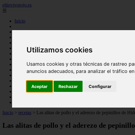
eltiovivorojo.es
☰
Inicio
2015
2016
argentina
carnes
Utilizamos cookies
comidas
espana
Usamos cookies y otras técnicas de rastreo pa
huevos
mariscos
anuncios adecuados, para analizar el tráfico e
otros
postres
producto
Aceptar
Rechazar
Configurar
reposteria
venezuela
verduras
Inicio
>
recetas
>
Las alitas de pollo y el aderezo de pepinillos de Hidd
Las alitas de pollo y el aderezo de pepinill