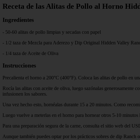
Receta de las Alitas de Pollo al Horno Hi
Ingredientes
- 50-60 alitas de pollo limpias y secadas con papel
- 1/2 taza de Mezcla para Aderezo y Dip Original Hidden Valley Ranc
- 1/4 taza de Aceite de Oliva
Instrucciones
Precalienta el horno a 200°C (400°F). Coloca las alitas de pollo en u
Rocía las alitas con aceite de oliva, luego sazónalas generosamente c
infusionen los sabores.
Una vez hecho esto, hornéalas durante 15 a 20 minutos. Como recomien
Luego vuelve a meterlas en el horno para hornear otros 5-10 minutos h
Para una preparación segura de la carne, consulta el sitio web del U
Aunque también puedes optar por los prácticos sobres de dip Ranch o 