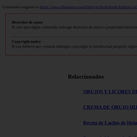
Contenido original en
https://www.themirror.com/lifestyle/food-drink/hidden-v
Derechos de autor
Si cree que algún contenido infringe derechos de autor o propiedad intelect
Copyright notice
If you believe any content infringes copyright or intellectual property right
Relaccionados
ORUJOS Y LICORES D
CREMA DE ORUJO HIJ
Receta de Lacitos de Hoja