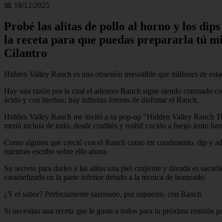
📅 18/12/2025
Probé las alitas de pollo al horno y los d
la receta para que puedas prepararla tú m
Cilantro
Hidden Valley Ranch es una obsesión irresistible que millones de esta
Hay una razón por la cual el aderezo Ranch sigue siendo coronado c
ácido y con hierbas; hay infinitas formas de disfrutar el Ranch.
Hidden Valley Ranch me invitó a su pop-up "Hidden Valley Ranch Tin
menú incluía de todo, desde crudités y rosbif cocido a fuego lento has
Como alguien que creció con el Ranch como mi condimento, dip y adere
mientras escribo sobre ello ahora.
Su secreto para darles a las alitas una piel crujiente y dorada es saca
caramelizada en la parte inferior debido a la técnica de horneado.
¿Y el sabor? Perfectamente sazonado, por supuesto, con Ranch.
Si necesitas una receta que le guste a todos para tu próxima reunión p