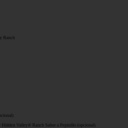
ey Ranch
pcional)
de Hidden Valley® Ranch Sabor a Pepinillo (opcional)