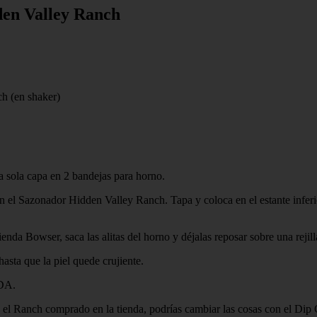
dden Valley Ranch
h (en shaker)
na sola capa en 2 bandejas para horno.
on el Sazonador Hidden Valley Ranch. Tapa y coloca en el estante inferi
da Bowser, saca las alitas del horno y déjalas reposar sobre una rejil
asta que la piel quede crujiente.
SDA.
el Ranch comprado en la tienda, podrías cambiar las cosas con el Dip 