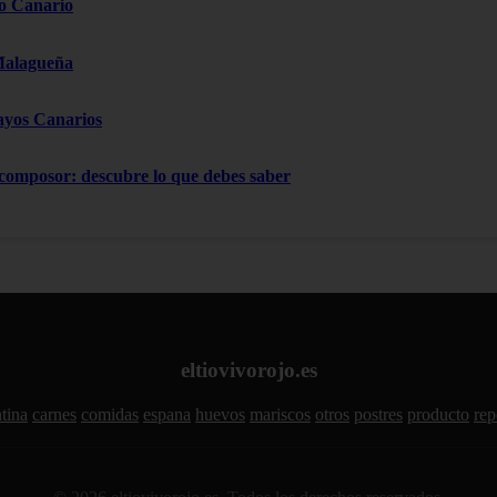
o Canario
Malagueña
ayos Canarios
 composor: descubre lo que debes saber
eltiovivorojo.es
tina
carnes
comidas
espana
huevos
mariscos
otros
postres
producto
rep