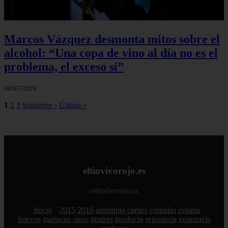
Marcos Vázquez desmonta mitos sobre el
alcohol: “Una copa de vino al día no es el
problema, el exceso sí”
04/07/2026
1
2
3
Siguiente ›
Última »
eltiovivorojo.es
eltiovivorojo.es
Inicio
2015
2016
argentina
carnes
comidas
espana
huevos
mariscos
otros
postres
producto
reposteria
venezuela