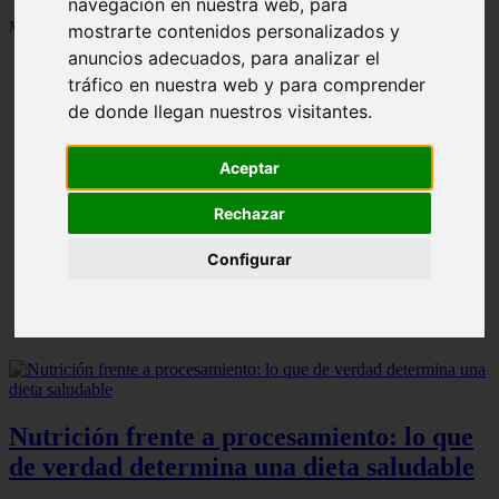
navegación en nuestra web, para
Mostrando 1 - 24 de 1287 artículos
mostrarte contenidos personalizados y
anuncios adecuados, para analizar el
tráfico en nuestra web y para comprender
de donde llegan nuestros visitantes.
Aceptar
Contraindicaciones del espino amarillo: conocelas
❮
❯
ahora
Rechazar
Configurar
Nutrición frente a procesamiento: lo que
de verdad determina una dieta saludable