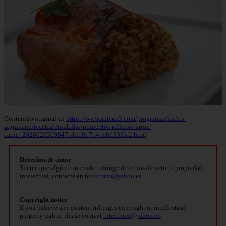
Contenido original en
https://www.antena3.com/programas/karlos-
arguinano/recetas/ensaladas/pimientos-rellenos-arroz-
carne_2026020569847b1e1817b41eb633f0c2.html
Derechos de autor
Si cree que algún contenido infringe derechos de autor o propiedad
intelectual, contacte en
bitelchux@yahoo.es
.
Copyright notice
If you believe any content infringes copyright or intellectual
property rights, please contact
bitelchux@yahoo.es
.