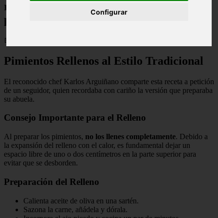
rellenos de arroz y carne: "Me ha
Configurar
parecido muy interesante y muy bonita"
📅 05/02/2026
Pimientos Rellenos al Estilo Tradicional
El reconocido chef Karlos Arguiñano comparte esta receta a petición
de un seguidor, quien recordaba con cariño la versión que preparaba
su abuela.
Consejo Importante para el Relleno
Al preparar los pimientos,
no los llenes completamente
. Debido a
la expansión del relleno con el calor, es fundamental dejar un
espacio libre de uno o dos centímetros en la parte superior para
evitar que se desborden.
Preparación del Relleno
Calienta aceite de oliva en una sartén.
Sazona la carne, añádela y dórala.