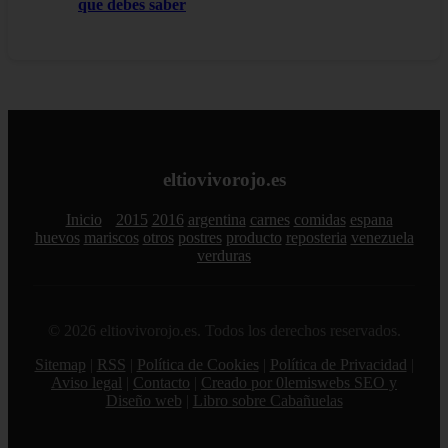
que debes saber
eltiovivorojo.es
Inicio
2015
2016
argentina
carnes
comidas
espana
huevos
mariscos
otros
postres
producto
reposteria
venezuela
verduras
© 2026 eltiovivorojo.es. Todos los derechos reservados.
Sitemap
|
RSS
|
Política de Cookies
|
Política de Privacidad
|
Aviso legal
|
Contacto
|
Creado por 0lemiswebs SEO y
Diseño web
|
Libro sobre Cabañuelas