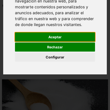
navegación en nuestra web, para
Mostrando 1 - 24 de 1288 artículos
mostrarte contenidos personalizados y
anuncios adecuados, para analizar el
tráfico en nuestra web y para comprender
de donde llegan nuestros visitantes.
Aceptar
Contraindicaciones del espino amarillo: conocelas
❮
❯
ahora
Rechazar
Configurar