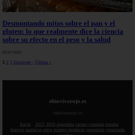
Desmontando mitos sobre el pan y el
gluten: lo que realmente dice la ciencia
sobre su efecto en el peso y la salud
05/07/2026
1
2
3
Siguiente ›
Última »
eltiovivorojo.es
eltiovivorojo.es
Inicio
2015
2016
argentina
carnes
comidas
espana
huevos
mariscos
otros
postres
producto
reposteria
venezuela