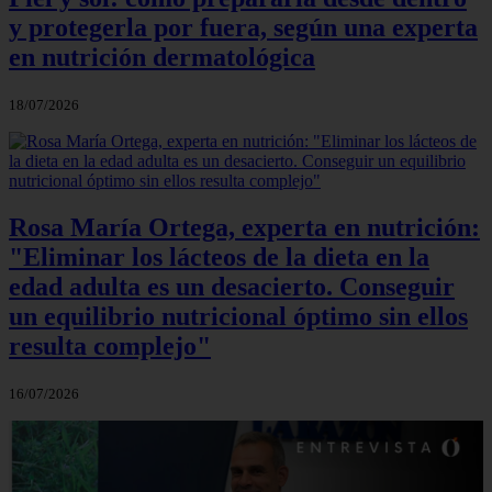
y protegerla por fuera, según una experta
en nutrición dermatológica
18/07/2026
Rosa María Ortega, experta en nutrición:
"Eliminar los lácteos de la dieta en la
edad adulta es un desacierto. Conseguir
un equilibrio nutricional óptimo sin ellos
resulta complejo"
16/07/2026