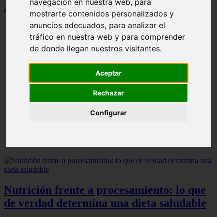
navegación en nuestra web, para
Mostrando 1 - 24 de 1287 artículos
mostrarte contenidos personalizados y
anuncios adecuados, para analizar el
tráfico en nuestra web y para comprender
de donde llegan nuestros visitantes.
Aceptar
Contraindicaciones del espino amarillo: conocelas
❮
❯
ahora
Rechazar
Configurar
Nutrición frente a procesamiento: lo que
de verdad determina una dieta saludable