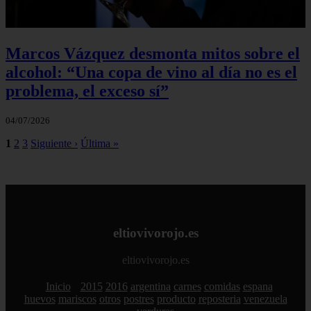
Marcos Vázquez desmonta mitos sobre el
alcohol: “Una copa de vino al día no es el
problema, el exceso sí”
04/07/2026
1
2
3
Siguiente ›
Última »
eltiovivorojo.es
eltiovivorojo.es
Inicio
2015
2016
argentina
carnes
comidas
espana
huevos
mariscos
otros
postres
producto
reposteria
venezuela