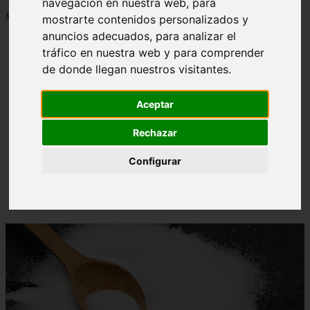
navegación en nuestra web, para
Mostrando 1 - 24 de 1288 artículos
mostrarte contenidos personalizados y
anuncios adecuados, para analizar el
tráfico en nuestra web y para comprender
de donde llegan nuestros visitantes.
Aceptar
Contraindicaciones del espino amarillo: conocelas
❮
❯
ahora
Rechazar
Configurar