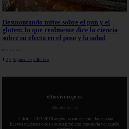
Desmontando mitos sobre el pan y el
gluten: lo que realmente dice la ciencia
sobre su efecto en el peso y la salud
05/07/2026
1
2
3
Siguiente ›
Última »
eltiovivorojo.es
eltiovivorojo.es
Inicio
2015
2016
argentina
carnes
comidas
espana
huevos
mariscos
otros
postres
producto
reposteria
venezuela