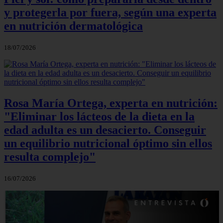
y protegerla por fuera, según una experta
en nutrición dermatológica
18/07/2026
Rosa María Ortega, experta en nutrición:
"Eliminar los lácteos de la dieta en la
edad adulta es un desacierto. Conseguir
un equilibrio nutricional óptimo sin ellos
resulta complejo"
16/07/2026