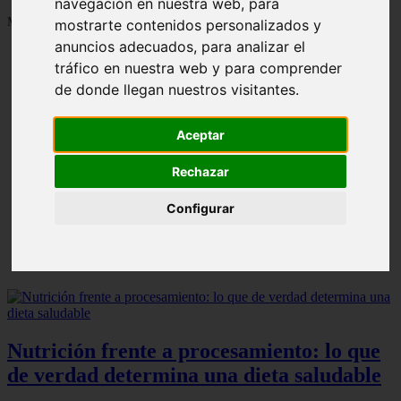
navegación en nuestra web, para
Mostrando 1 - 24 de 1287 artículos
mostrarte contenidos personalizados y
anuncios adecuados, para analizar el
tráfico en nuestra web y para comprender
de donde llegan nuestros visitantes.
Aceptar
Contraindicaciones del espino amarillo: conocelas
❮
❯
ahora
Rechazar
Configurar
Nutrición frente a procesamiento: lo que
de verdad determina una dieta saludable