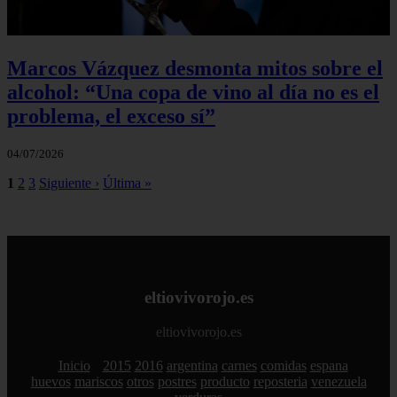
Marcos Vázquez desmonta mitos sobre el
alcohol: “Una copa de vino al día no es el
problema, el exceso sí”
04/07/2026
1
2
3
Siguiente ›
Última »
eltiovivorojo.es
eltiovivorojo.es
Inicio
2015
2016
argentina
carnes
comidas
espana
huevos
mariscos
otros
postres
producto
reposteria
venezuela