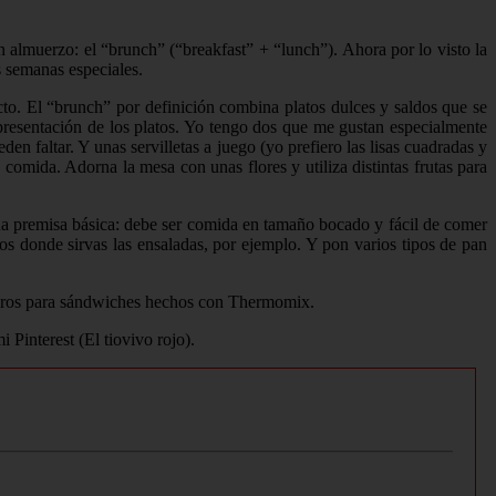
lmuerzo: el “brunch” (“breakfast” + “lunch”). Ahora por lo visto la
s semanas especiales.
cto. El “brunch” por definición combina platos dulces y saldos que se
 presentación de los platos. Yo tengo dos que me gustan especialmente
en faltar. Y unas servilletas a juego (yo prefiero las lisas cuadradas y
 comida. Adorna la mesa con unas flores y utiliza distintas frutas para
una premisa básica: debe ser comida en tamaño bocado y fácil de comer
os donde sirvas las ensaladas, por ejemplo. Y pon varios tipos de pan
aseros para sándwiches hechos con Thermomix.
Pinterest (El tiovivo rojo).