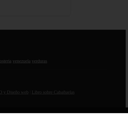
osteria
venezuela
verduras
O y Diseño web
|
Libro sobre Cabañuelas