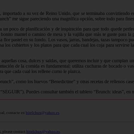
importado a su vez de Reino Unido, que se terminaba convirtiendo en a
runch” me sigue pareciendo una magnífica opción, sobre todo para fine
a un poco de planificación y de inspiración para que todo quede perfe
 bonito mantel o camino de mesa y la vajilla que más te guste para la
a flor pastel en su fondo. Los vasos, jarras, bandejas, tazas tampoco pued
los cubiertos y los platos para que cada cual los coja para servirse la
n aquellas cosa, dulces y saldas, que queremos incluir y que cumplan 
sentación de la comida es fundamental: utiliza cucharas de bocado o vas
a que cada cual los rellene como le plazca.
brunch”, como los huevos “Benedictine” y otras recetas de rellenos c
 “SEGUIR”). Puedes consultar también el tablero “Brunch: ideas”, en mi 
ual, contacte en
bitelchux@yahoo.es
.
s, please contact
bitelchux@yahoo.es
.