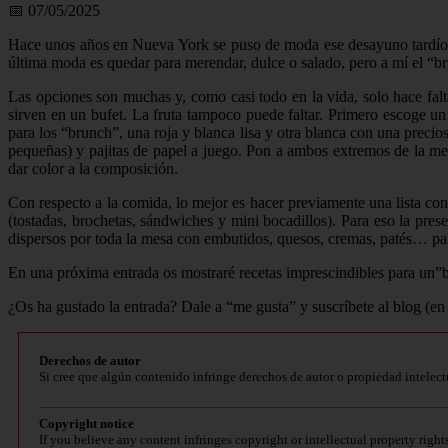
📅 07/05/2025
Hace unos años en Nueva York se puso de moda ese desayuno tardío, 
última moda es quedar para merendar, dulce o salado, pero a mí el “b
Las opciones son muchas y, como casi todo en la vida, solo hace falt
sirven en un bufet. La fruta tampoco puede faltar. Primero escoge un
para los “brunch”, una roja y blanca lisa y otra blanca con una precios
pequeñas) y pajitas de papel a juego. Pon a ambos extremos de la mesa 
dar color a la composición.
Con respecto a la comida, lo mejor es hacer previamente una lista co
(tostadas, brochetas, sándwiches y mini bocadillos). Para eso la pre
dispersos por toda la mesa con embutidos, quesos, cremas, patés… par
En una próxima entrada os mostraré recetas imprescindibles para un”
¿Os ha gustado la entrada? Dale a “me gusta” y suscríbete al blog (en
Derechos de autor
Si cree que algún contenido infringe derechos de autor o propiedad intelect
Copyright notice
If you believe any content infringes copyright or intellectual property right