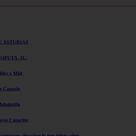
E ASTURIAS
OPUTA, 1L.
ldre y Miel
o Canario
Malagueña
ayos Canarios
 composor: descubre lo que debes saber