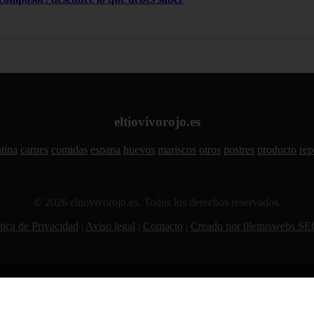
eltiovivorojo.es
tina
carnes
comidas
espana
huevos
mariscos
otros
postres
producto
rep
© 2026 eltiovivorojo.es. Todos los derechos reservados.
tica de Privacidad
|
Aviso legal
|
Contacto
|
Creado por 0lemiswebs SE