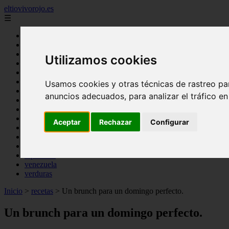
eltiovivorojo.es
☰
Inicio
2015
Utilizamos cookies
2016
argentina
carnes
Usamos cookies y otras técnicas de rastreo pa
comidas
anuncios adecuados, para analizar el tráfico e
espana
huevos
mariscos
Aceptar
Rechazar
Configurar
otros
postres
producto
reposteria
venezuela
verduras
Inicio
>
recetas
>
Un brunch para un domingo perfecto.
Un brunch para un domingo perfecto.