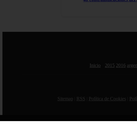
Inicio
2015
2016
argen
Sitemap
|
RSS
|
Política de Cookies
|
Polí