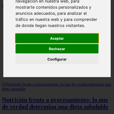
navegación en nuestra web, para
Mostrando 1 - 24 de 1287 artículos
mostrarte contenidos personalizados y
anuncios adecuados, para analizar el
tráfico en nuestra web y para comprender
de donde llegan nuestros visitantes.
Aceptar
Contraindicaciones del espino amarillo: conocelas
❮
❯
ahora
Rechazar
Configurar
Nutrición frente a procesamiento: lo que
de verdad determina una dieta saludable