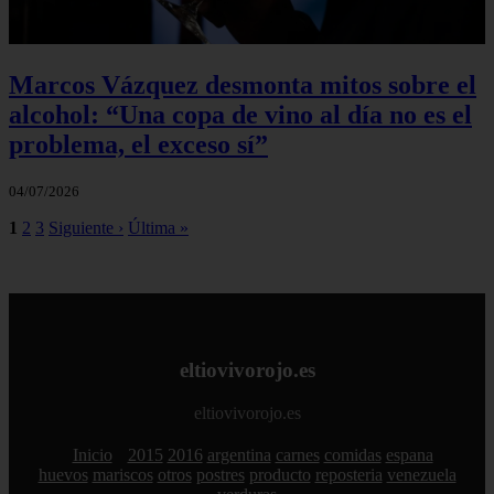
Marcos Vázquez desmonta mitos sobre el
alcohol: “Una copa de vino al día no es el
problema, el exceso sí”
04/07/2026
1
2
3
Siguiente ›
Última »
eltiovivorojo.es
eltiovivorojo.es
Inicio
2015
2016
argentina
carnes
comidas
espana
huevos
mariscos
otros
postres
producto
reposteria
venezuela