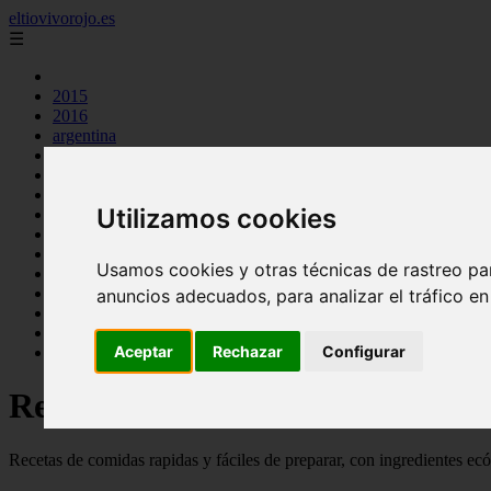
eltiovivorojo.es
☰
2015
2016
argentina
carnes
comidas
espana
Utilizamos cookies
huevos
mariscos
otros
Usamos cookies y otras técnicas de rastreo pa
postres
producto
anuncios adecuados, para analizar el tráfico e
reposteria
venezuela
Aceptar
Rechazar
Configurar
verduras
Recetas faciles y rápidas
Recetas de comidas rapidas y fáciles de preparar, con ingredientes ec