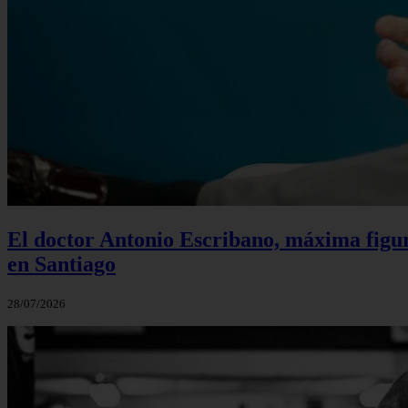
El doctor Antonio Escribano, máxima figur
en Santiago
28/07/2026