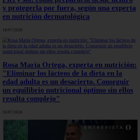
y protegerla por fuera, según una experta
en nutrición dermatológica
18/07/2026
Rosa María Ortega, experta en nutrición:
"Eliminar los lácteos de la dieta en la
edad adulta es un desacierto. Conseguir
un equilibrio nutricional óptimo sin ellos
resulta complejo"
16/07/2026