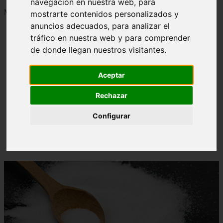
navegación en nuestra web, para
Mostrando 1 - 24 de 1288 artículos
mostrarte contenidos personalizados y
anuncios adecuados, para analizar el
tráfico en nuestra web y para comprender
de donde llegan nuestros visitantes.
Aceptar
Contraindicaciones del espino amarillo: conocelas
❮
❯
ahora
Rechazar
Configurar