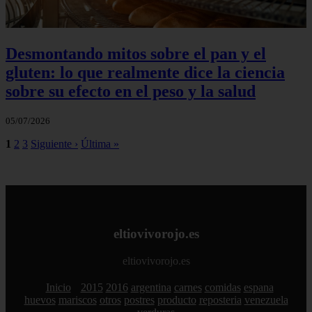
Desmontando mitos sobre el pan y el
gluten: lo que realmente dice la ciencia
sobre su efecto en el peso y la salud
05/07/2026
1
2
3
Siguiente ›
Última »
eltiovivorojo.es
eltiovivorojo.es
Inicio
2015
2016
argentina
carnes
comidas
espana
huevos
mariscos
otros
postres
producto
reposteria
venezuela