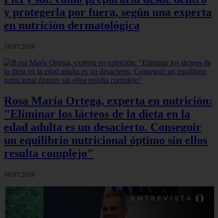
y protegerla por fuera, según una experta
en nutrición dermatológica
18/07/2026
Rosa María Ortega, experta en nutrición:
"Eliminar los lácteos de la dieta en la
edad adulta es un desacierto. Conseguir
un equilibrio nutricional óptimo sin ellos
resulta complejo"
16/07/2026