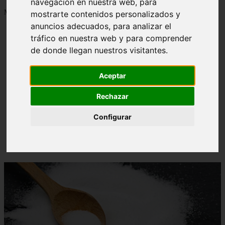
navegación en nuestra web, para
Mostrando 1 - 24 de 1288 artículos
mostrarte contenidos personalizados y
anuncios adecuados, para analizar el
tráfico en nuestra web y para comprender
de donde llegan nuestros visitantes.
Aceptar
Contraindicaciones del espino amarillo: conocelas
❮
❯
ahora
Rechazar
Configurar