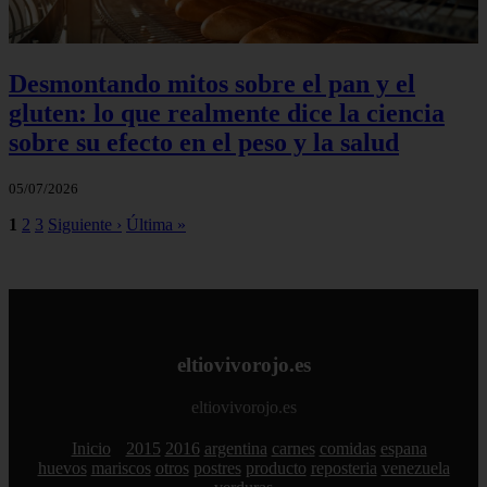
Desmontando mitos sobre el pan y el
gluten: lo que realmente dice la ciencia
sobre su efecto en el peso y la salud
05/07/2026
1
2
3
Siguiente ›
Última »
eltiovivorojo.es
eltiovivorojo.es
Inicio
2015
2016
argentina
carnes
comidas
espana
huevos
mariscos
otros
postres
producto
reposteria
venezuela