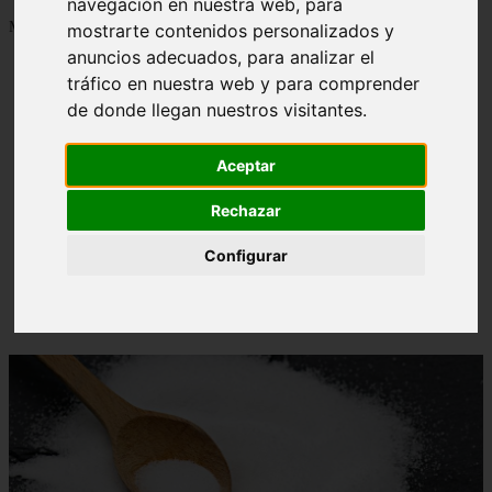
navegación en nuestra web, para
Mostrando 1 - 24 de 1288 artículos
mostrarte contenidos personalizados y
anuncios adecuados, para analizar el
tráfico en nuestra web y para comprender
de donde llegan nuestros visitantes.
Aceptar
Contraindicaciones del espino amarillo: conocelas
❮
❯
ahora
Rechazar
Configurar