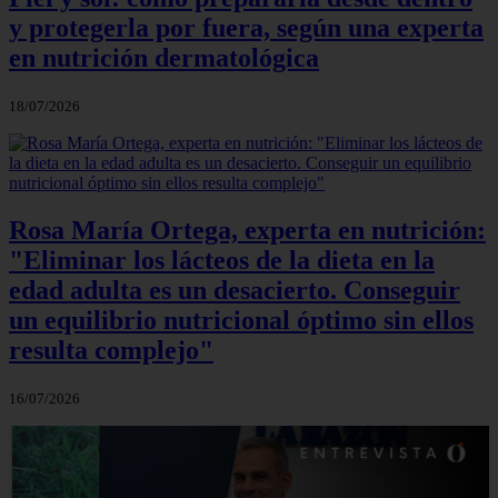
y protegerla por fuera, según una experta
en nutrición dermatológica
18/07/2026
Rosa María Ortega, experta en nutrición:
"Eliminar los lácteos de la dieta en la
edad adulta es un desacierto. Conseguir
un equilibrio nutricional óptimo sin ellos
resulta complejo"
16/07/2026