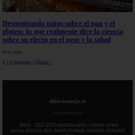
Desmontando mitos sobre el pan y el
gluten: lo que realmente dice la ciencia
sobre su efecto en el peso y la salud
05/07/2026
1
2
3
Siguiente ›
Última »
eltiovivorojo.es
eltiovivorojo.es
Inicio
2015
2016
argentina
carnes
comidas
espana
huevos
mariscos
otros
postres
producto
reposteria
venezuela