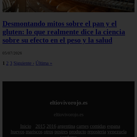
Desmontando mitos sobre el pan y el
gluten: lo que realmente dice la ciencia
sobre su efecto en el peso y la salud
05/07/2026
1
2
3
Siguiente ›
Última »
eltiovivorojo.es
eltiovivorojo.es
Inicio
2015
2016
argentina
carnes
comidas
espana
huevos
mariscos
otros
postres
producto
reposteria
venezuela