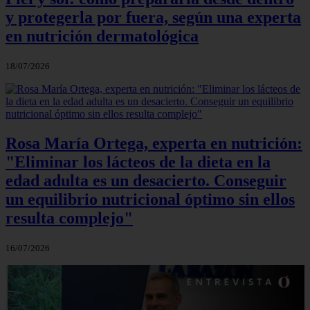
y protegerla por fuera, según una experta
en nutrición dermatológica
18/07/2026
Rosa María Ortega, experta en nutrición:
"Eliminar los lácteos de la dieta en la
edad adulta es un desacierto. Conseguir
un equilibrio nutricional óptimo sin ellos
resulta complejo"
16/07/2026