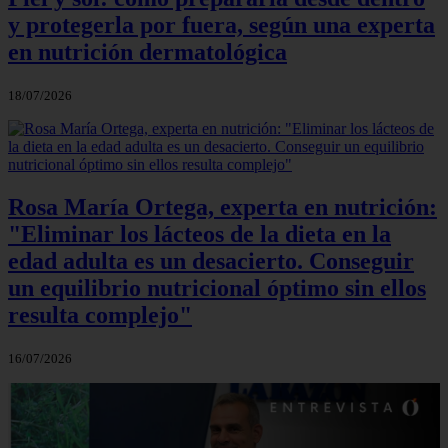
y protegerla por fuera, según una experta
en nutrición dermatológica
18/07/2026
Rosa María Ortega, experta en nutrición:
"Eliminar los lácteos de la dieta en la
edad adulta es un desacierto. Conseguir
un equilibrio nutricional óptimo sin ellos
resulta complejo"
16/07/2026