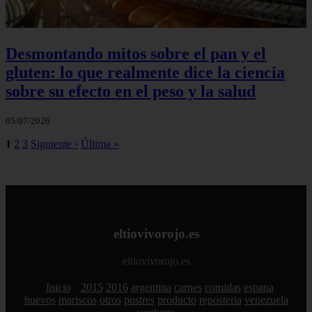
Desmontando mitos sobre el pan y el
gluten: lo que realmente dice la ciencia
sobre su efecto en el peso y la salud
05/07/2026
1
2
3
Siguiente ›
Última »
eltiovivorojo.es
eltiovivorojo.es
Inicio
2015
2016
argentina
carnes
comidas
espana
huevos
mariscos
otros
postres
producto
reposteria
venezuela