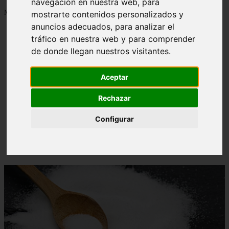
navegación en nuestra web, para
Mostrando 1 - 24 de 1288 artículos
mostrarte contenidos personalizados y
anuncios adecuados, para analizar el
tráfico en nuestra web y para comprender
de donde llegan nuestros visitantes.
Aceptar
Contraindicaciones del espino amarillo: conocelas
❮
❯
ahora
Rechazar
Configurar