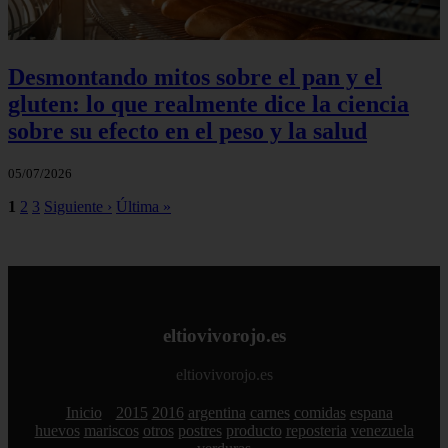
Desmontando mitos sobre el pan y el
gluten: lo que realmente dice la ciencia
sobre su efecto en el peso y la salud
05/07/2026
1
2
3
Siguiente ›
Última »
eltiovivorojo.es
eltiovivorojo.es
Inicio
2015
2016
argentina
carnes
comidas
espana
huevos
mariscos
otros
postres
producto
reposteria
venezuela