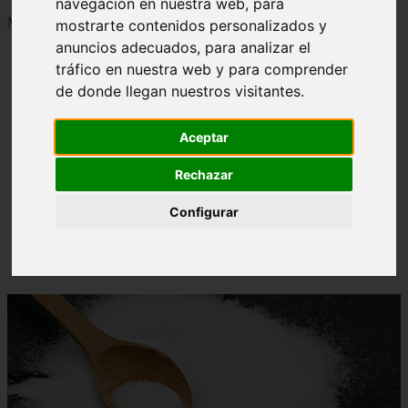
navegación en nuestra web, para
Mostrando 1 - 24 de 1288 artículos
mostrarte contenidos personalizados y
anuncios adecuados, para analizar el
tráfico en nuestra web y para comprender
de donde llegan nuestros visitantes.
Aceptar
Contraindicaciones del espino amarillo: conocelas
❮
❯
ahora
Rechazar
Configurar