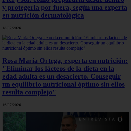
y protegerla por fuera, según una experta
en nutrición dermatológica
18/07/2026
Rosa María Ortega, experta en nutrición:
"Eliminar los lácteos de la dieta en la
edad adulta es un desacierto. Conseguir
un equilibrio nutricional óptimo sin ellos
resulta complejo"
16/07/2026