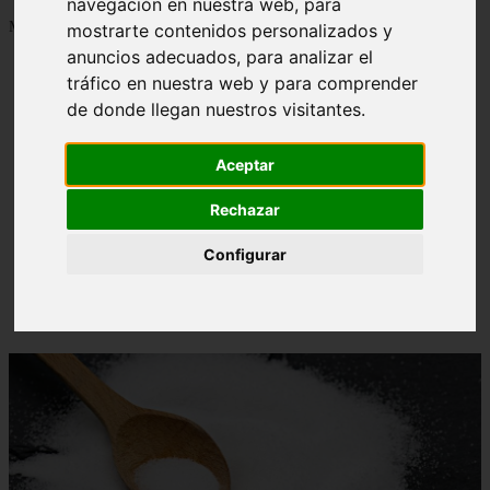
navegación en nuestra web, para
Mostrando 1 - 24 de 1288 artículos
mostrarte contenidos personalizados y
anuncios adecuados, para analizar el
tráfico en nuestra web y para comprender
de donde llegan nuestros visitantes.
Aceptar
Contraindicaciones del espino amarillo: conocelas
❮
❯
ahora
Rechazar
Configurar