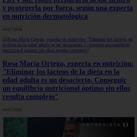
y protegerla por fuera, según una experta
en nutrición dermatológica
18/07/2026
Rosa María Ortega, experta en nutrición:
"Eliminar los lácteos de la dieta en la
edad adulta es un desacierto. Conseguir
un equilibrio nutricional óptimo sin ellos
resulta complejo"
16/07/2026