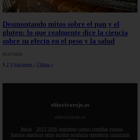
Desmontando mitos sobre el pan y el
gluten: lo que realmente dice la ciencia
sobre su efecto en el peso y la salud
05/07/2026
1
2
3
Siguiente ›
Última »
eltiovivorojo.es
eltiovivorojo.es
Inicio
2015
2016
argentina
carnes
comidas
espana
huevos
mariscos
otros
postres
producto
reposteria
venezuela