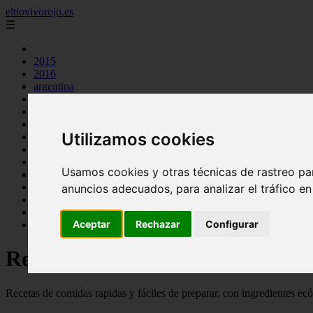
eltiovivorojo.es
☰
2015
2016
argentina
carnes
comidas
espana
Utilizamos cookies
huevos
mariscos
otros
Usamos cookies y otras técnicas de rastreo pa
postres
producto
anuncios adecuados, para analizar el tráfico e
reposteria
venezuela
Aceptar
Rechazar
Configurar
verduras
Recetas faciles y rápidas
Recetas de comidas rapidas y fáciles de preparar, con ingredientes ec