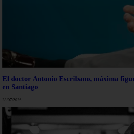
El doctor Antonio Escribano, máxima figur
en Santiago
28/07/2026