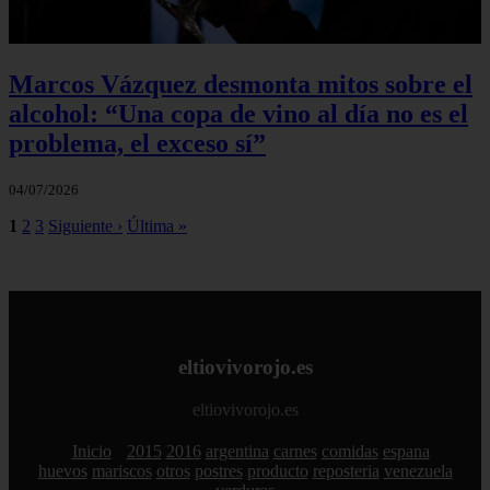
Marcos Vázquez desmonta mitos sobre el
alcohol: “Una copa de vino al día no es el
problema, el exceso sí”
04/07/2026
1
2
3
Siguiente ›
Última »
eltiovivorojo.es
eltiovivorojo.es
Inicio
2015
2016
argentina
carnes
comidas
espana
huevos
mariscos
otros
postres
producto
reposteria
venezuela