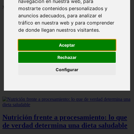
navegación en nuestra web, para
Mostrando 1 - 24 de 1287 artículos
mostrarte contenidos personalizados y
anuncios adecuados, para analizar el
tráfico en nuestra web y para comprender
de donde llegan nuestros visitantes.
Aceptar
Contraindicaciones del espino amarillo: conocelas
❮
❯
ahora
Rechazar
Configurar
Nutrición frente a procesamiento: lo que
de verdad determina una dieta saludable