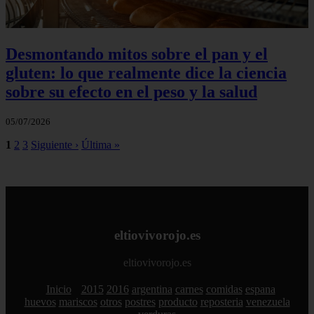
Desmontando mitos sobre el pan y el
gluten: lo que realmente dice la ciencia
sobre su efecto en el peso y la salud
05/07/2026
1
2
3
Siguiente ›
Última »
eltiovivorojo.es
eltiovivorojo.es
Inicio
2015
2016
argentina
carnes
comidas
espana
huevos
mariscos
otros
postres
producto
reposteria
venezuela