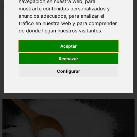
navegación en nuestra web, para
Mostrando 1 - 24 de 1288 artículos
mostrarte contenidos personalizados y
anuncios adecuados, para analizar el
tráfico en nuestra web y para comprender
de donde llegan nuestros visitantes.
Aceptar
Contraindicaciones del espino amarillo: conocelas
❮
❯
ahora
Rechazar
Configurar