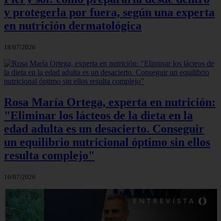
y protegerla por fuera, según una experta
en nutrición dermatológica
18/07/2026
Rosa María Ortega, experta en nutrición:
"Eliminar los lácteos de la dieta en la
edad adulta es un desacierto. Conseguir
un equilibrio nutricional óptimo sin ellos
resulta complejo"
16/07/2026