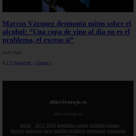
Marcos Vázquez desmonta mitos sobre el
alcohol: “Una copa de vino al día no es el
problema, el exceso sí”
04/07/2026
1
2
3
Siguiente ›
Última »
eltiovivorojo.es
eltiovivorojo.es
Inicio
2015
2016
argentina
carnes
comidas
espana
huevos
mariscos
otros
postres
producto
reposteria
venezuela