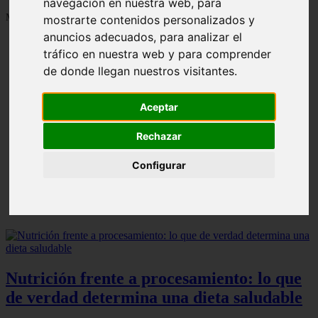
navegación en nuestra web, para
Mostrando 1 - 24 de 1287 artículos
mostrarte contenidos personalizados y
anuncios adecuados, para analizar el
tráfico en nuestra web y para comprender
de donde llegan nuestros visitantes.
Aceptar
Contraindicaciones del espino amarillo: conocelas
❮
❯
ahora
Rechazar
Configurar
Nutrición frente a procesamiento: lo que
de verdad determina una dieta saludable