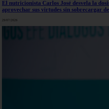
El nutricionista Carlos José desvela la do
aprovechar sus virtudes sin sobrecargar de
29/07/2026