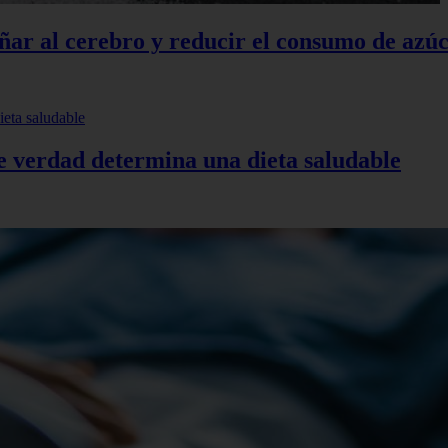
añar al cerebro y reducir el consumo de azú
de verdad determina una dieta saludable