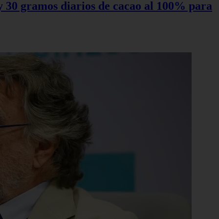
0 y 30 gramos diarios de cacao al 100% para