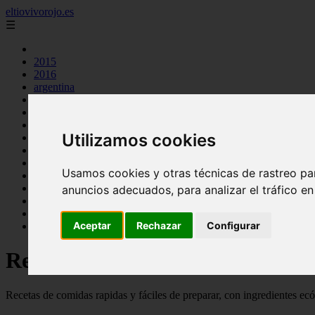
eltiovivorojo.es
☰
2015
2016
argentina
carnes
comidas
espana
Utilizamos cookies
huevos
mariscos
otros
Usamos cookies y otras técnicas de rastreo pa
postres
producto
anuncios adecuados, para analizar el tráfico e
reposteria
venezuela
Aceptar
Rechazar
Configurar
verduras
Recetas faciles y rápidas
Recetas de comidas rapidas y fáciles de preparar, con ingredientes ec