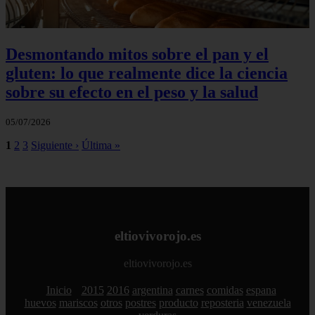
Desmontando mitos sobre el pan y el
gluten: lo que realmente dice la ciencia
sobre su efecto en el peso y la salud
05/07/2026
1
2
3
Siguiente ›
Última »
eltiovivorojo.es
eltiovivorojo.es
Inicio
2015
2016
argentina
carnes
comidas
espana
huevos
mariscos
otros
postres
producto
reposteria
venezuela