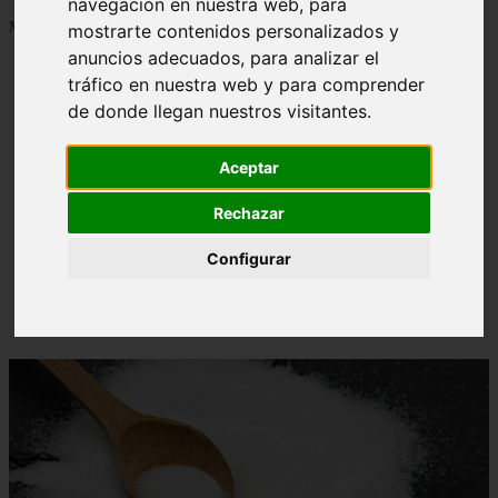
navegación en nuestra web, para
Mostrando 1 - 24 de 1288 artículos
mostrarte contenidos personalizados y
anuncios adecuados, para analizar el
tráfico en nuestra web y para comprender
de donde llegan nuestros visitantes.
Aceptar
Contraindicaciones del espino amarillo: conocelas
❮
❯
ahora
Rechazar
Configurar