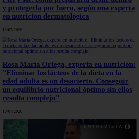
y protegerla por fuera, según una experta
en nutrición dermatológica
18/07/2026
Rosa María Ortega, experta en nutrición:
"Eliminar los lácteos de la dieta en la
edad adulta es un desacierto. Conseguir
un equilibrio nutricional óptimo sin ellos
resulta complejo"
16/07/2026