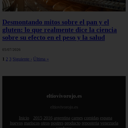
Desmontando mitos sobre el pan y el
gluten: lo que realmente dice la ciencia
sobre su efecto en el peso y la salud
05/07/2026
1
2
3
Siguiente ›
Última »
eltiovivorojo.es
eltiovivorojo.es
Inicio
2015
2016
argentina
carnes
comidas
espana
huevos
mariscos
otros
postres
producto
reposteria
venezuela