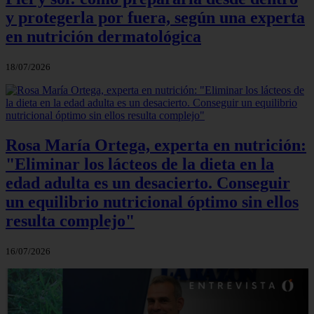
y protegerla por fuera, según una experta
en nutrición dermatológica
18/07/2026
Rosa María Ortega, experta en nutrición:
"Eliminar los lácteos de la dieta en la
edad adulta es un desacierto. Conseguir
un equilibrio nutricional óptimo sin ellos
resulta complejo"
16/07/2026