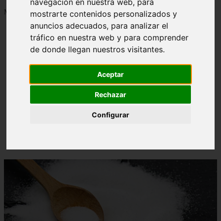
navegación en nuestra web, para
Mostrando 1 - 24 de 1288 artículos
mostrarte contenidos personalizados y
anuncios adecuados, para analizar el
tráfico en nuestra web y para comprender
de donde llegan nuestros visitantes.
Aceptar
Contraindicaciones del espino amarillo: conocelas
❮
❯
ahora
Rechazar
Configurar