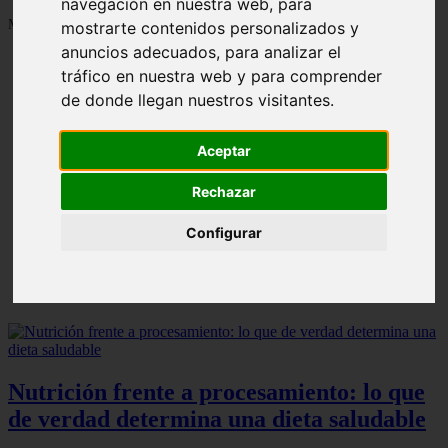
navegación en nuestra web, para
Mostrando 1 - 24 de 1287 artículos
mostrarte contenidos personalizados y
anuncios adecuados, para analizar el
tráfico en nuestra web y para comprender
de donde llegan nuestros visitantes.
Aceptar
Contraindicaciones del espino amarillo: conocelas
❮
❯
ahora
Rechazar
Configurar
Nutrición frente a procesamiento: lo que
de verdad determina una dieta saludable