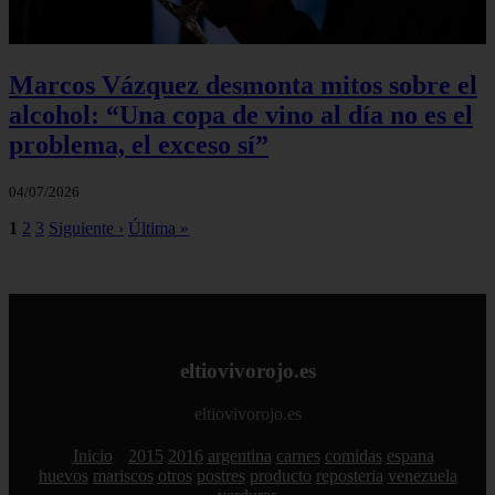
Marcos Vázquez desmonta mitos sobre el
alcohol: “Una copa de vino al día no es el
problema, el exceso sí”
04/07/2026
1
2
3
Siguiente ›
Última »
eltiovivorojo.es
eltiovivorojo.es
Inicio
2015
2016
argentina
carnes
comidas
espana
huevos
mariscos
otros
postres
producto
reposteria
venezuela