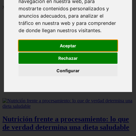
navegación en nuestra web, para
Mostrando 1 - 24 de 1287 artículos
mostrarte contenidos personalizados y
anuncios adecuados, para analizar el
tráfico en nuestra web y para comprender
de donde llegan nuestros visitantes.
Aceptar
Contraindicaciones del espino amarillo: conocelas
❮
❯
ahora
Rechazar
Configurar
Nutrición frente a procesamiento: lo que
de verdad determina una dieta saludable