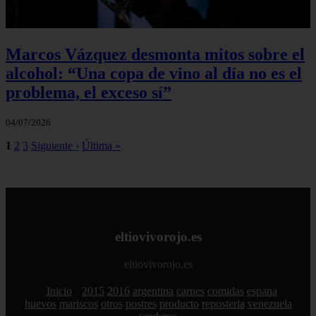
Marcos Vázquez desmonta mitos sobre el
alcohol: “Una copa de vino al día no es el
problema, el exceso sí”
04/07/2026
1
2
3
Siguiente ›
Última »
eltiovivorojo.es
eltiovivorojo.es
Inicio
2015
2016
argentina
carnes
comidas
espana
huevos
mariscos
otros
postres
producto
reposteria
venezuela