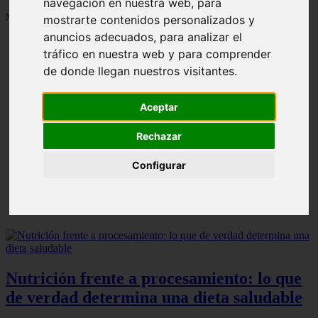
navegación en nuestra web, para
Mostrando 1 - 24 de 1287 artículos
mostrarte contenidos personalizados y
anuncios adecuados, para analizar el
tráfico en nuestra web y para comprender
de donde llegan nuestros visitantes.
Aceptar
Contraindicaciones del espino amarillo: conocelas
❮
❯
ahora
Rechazar
Configurar
Nutrición frente a procesamiento: lo que
de verdad determina una dieta saludable