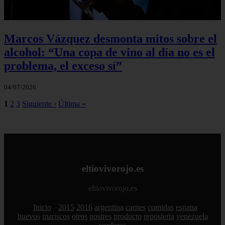
Marcos Vázquez desmonta mitos sobre el
alcohol: “Una copa de vino al día no es el
problema, el exceso sí”
04/07/2026
1
2
3
Siguiente ›
Última »
eltiovivorojo.es
eltiovivorojo.es
Inicio
2015
2016
argentina
carnes
comidas
espana
huevos
mariscos
otros
postres
producto
reposteria
venezuela