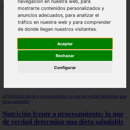
navegación en nuestra web, para
Mostrando 1 - 24 de 1287 artículos
mostrarte contenidos personalizados y
anuncios adecuados, para analizar el
tráfico en nuestra web y para comprender
de donde llegan nuestros visitantes.
Aceptar
Contraindicaciones del espino amarillo: conocelas
❮
❯
ahora
Rechazar
Configurar
Nutrición frente a procesamiento: lo que
de verdad determina una dieta saludable