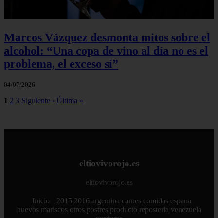
Marcos Vázquez desmonta mitos sobre el
alcohol: “Una copa de vino al día no es el
problema, el exceso sí”
04/07/2026
1
2
3
Siguiente ›
Última »
eltiovivorojo.es
eltiovivorojo.es
Inicio
2015
2016
argentina
carnes
comidas
espana
huevos
mariscos
otros
postres
producto
reposteria
venezuela