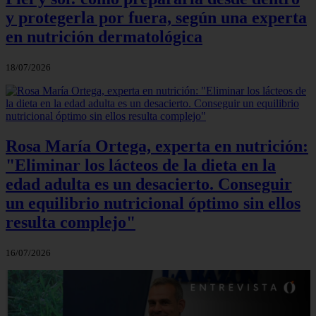
y protegerla por fuera, según una experta
en nutrición dermatológica
18/07/2026
Rosa María Ortega, experta en nutrición:
"Eliminar los lácteos de la dieta en la
edad adulta es un desacierto. Conseguir
un equilibrio nutricional óptimo sin ellos
resulta complejo"
16/07/2026