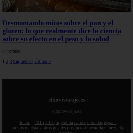
Desmontando mitos sobre el pan y el
gluten: lo que realmente dice la ciencia
sobre su efecto en el peso y la salud
05/07/2026
1
2
3
Siguiente ›
Última »
eltiovivorojo.es
eltiovivorojo.es
Inicio
2015
2016
argentina
carnes
comidas
espana
huevos
mariscos
otros
postres
producto
reposteria
venezuela