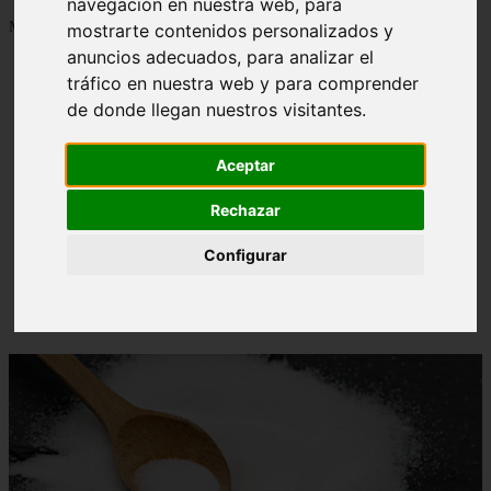
navegación en nuestra web, para
Mostrando 1 - 24 de 1288 artículos
mostrarte contenidos personalizados y
anuncios adecuados, para analizar el
tráfico en nuestra web y para comprender
de donde llegan nuestros visitantes.
Aceptar
Contraindicaciones del espino amarillo: conocelas
❮
❯
ahora
Rechazar
Configurar