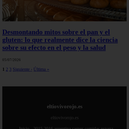
Desmontando mitos sobre el pan y el
gluten: lo que realmente dice la ciencia
sobre su efecto en el peso y la salud
05/07/2026
1
2
3
Siguiente ›
Última »
eltiovivorojo.es
eltiovivorojo.es
Inicio
2015
2016
argentina
carnes
comidas
espana