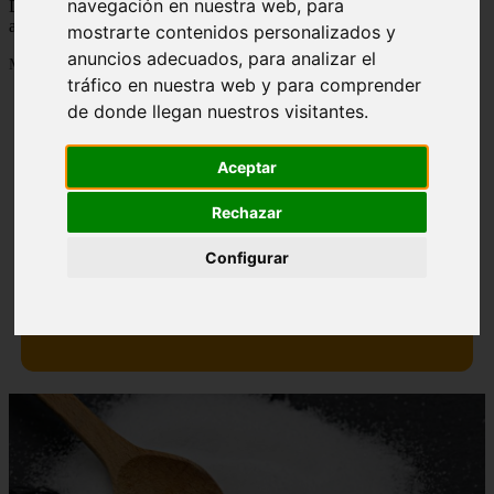
navegación en nuestra web, para
Descubre todas las noticias de la categoría recetas. Artículos
actualizados y contenido de calidad en eltiovivorojo.es.
mostrarte contenidos personalizados y
anuncios adecuados, para analizar el
Mostrando 1 - 24 de 1288 artículos
tráfico en nuestra web y para comprender
de donde llegan nuestros visitantes.
Aceptar
Rechazar
Contraindicaciones del espino amarillo: conocelas
❮
❯
ahora
Configurar