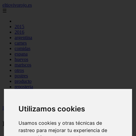
eltiovivorojo.es
☰
2015
2016
argentina
carnes
comidas
espana
huevos
mariscos
otros
postres
producto
reposteria
venezuela
verduras
Utilizamos cookies
Inicio
>
recetas
recetas
Usamos cookies y otras técnicas de
rastreo para mejorar tu experiencia de