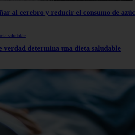
añar al cerebro y reducir el consumo de azú
de verdad determina una dieta saludable