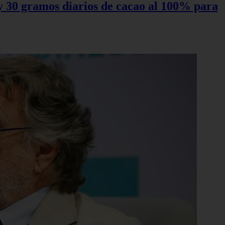
0 y 30 gramos diarios de cacao al 100% para