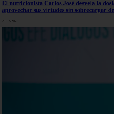
El nutricionista Carlos José desvela la do
aprovechar sus virtudes sin sobrecargar de
29/07/2026