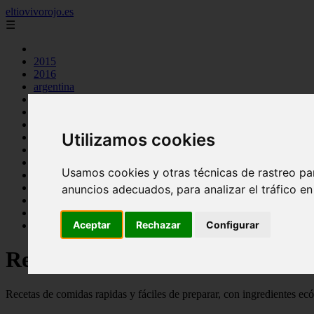
eltiovivorojo.es
☰
2015
2016
argentina
carnes
comidas
espana
Utilizamos cookies
huevos
mariscos
otros
Usamos cookies y otras técnicas de rastreo pa
postres
producto
anuncios adecuados, para analizar el tráfico e
reposteria
venezuela
Aceptar
Rechazar
Configurar
verduras
Recetas faciles y rápidas
Recetas de comidas rapidas y fáciles de preparar, con ingredientes ec