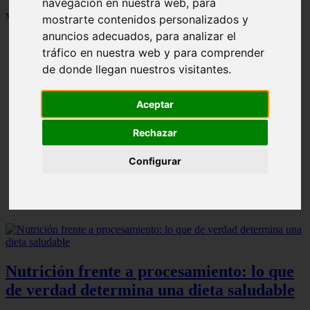
navegación en nuestra web, para
Mostrando 1 - 24 de 1287 artículos
mostrarte contenidos personalizados y
anuncios adecuados, para analizar el
tráfico en nuestra web y para comprender
de donde llegan nuestros visitantes.
Aceptar
Contraindicaciones del espino amarillo: conocelas
❮
❯
ahora
Rechazar
Configurar
Nutrición frente a procesamiento: lo que
de verdad determina una dieta saludable