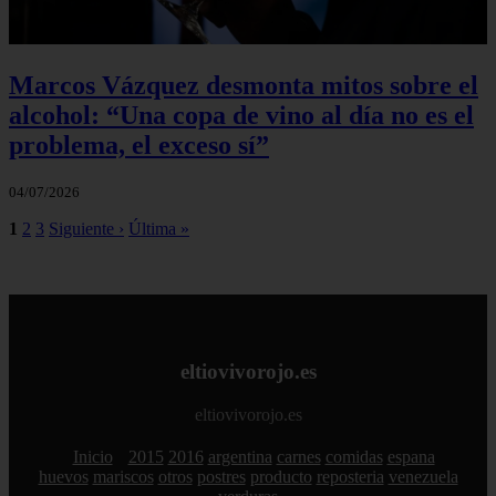
Marcos Vázquez desmonta mitos sobre el
alcohol: “Una copa de vino al día no es el
problema, el exceso sí”
04/07/2026
1
2
3
Siguiente ›
Última »
eltiovivorojo.es
eltiovivorojo.es
Inicio
2015
2016
argentina
carnes
comidas
espana
huevos
mariscos
otros
postres
producto
reposteria
venezuela