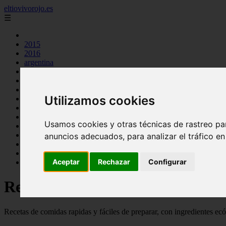
eltiovivorojo.es
☰
2015
2016
argentina
carnes
comidas
espana
Utilizamos cookies
huevos
mariscos
otros
Usamos cookies y otras técnicas de rastreo pa
postres
producto
anuncios adecuados, para analizar el tráfico e
reposteria
venezuela
Aceptar
Rechazar
Configurar
verduras
Recetas faciles y rápidas
Recetas de comidas rapidas y fáciles de preparar, con ingredientes ec