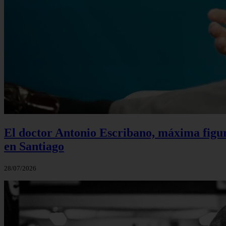
El doctor Antonio Escribano, máxima figur
en Santiago
28/07/2026