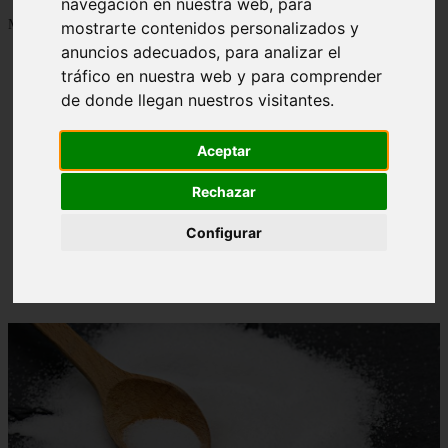
navegación en nuestra web, para
Mostrando 1 - 24 de 1288 artículos
mostrarte contenidos personalizados y
anuncios adecuados, para analizar el
tráfico en nuestra web y para comprender
de donde llegan nuestros visitantes.
Aceptar
Contraindicaciones del espino amarillo: conocelas
❮
❯
ahora
Rechazar
Configurar