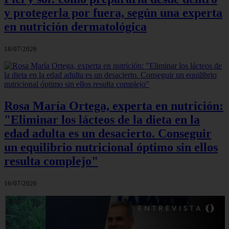
y protegerla por fuera, según una experta
en nutrición dermatológica
18/07/2026
Rosa María Ortega, experta en nutrición:
"Eliminar los lácteos de la dieta en la
edad adulta es un desacierto. Conseguir
un equilibrio nutricional óptimo sin ellos
resulta complejo"
16/07/2026