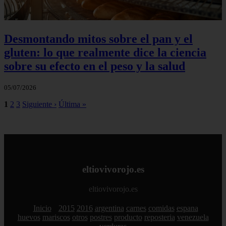
Desmontando mitos sobre el pan y el
gluten: lo que realmente dice la ciencia
sobre su efecto en el peso y la salud
05/07/2026
1
2
3
Siguiente ›
Última »
eltiovivorojo.es
eltiovivorojo.es
Inicio
2015
2016
argentina
carnes
comidas
espana
huevos
mariscos
otros
postres
producto
reposteria
venezuela